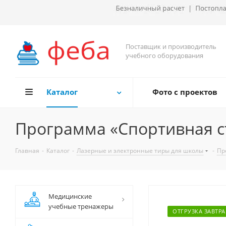
Поставщик и производитель
учебного оборудования
Каталог
Фото с проектов
Программа «Спортивная с
Главная
-
Каталог
-
Лазерные и электронные тиры для школы
-
Пр
Медицинские
учебные тренажеры
ОТГРУЗКА ЗАВТРА