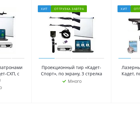
ХИТ
ОТГРУЗКА ЗАВТРА
ХИТ
ОТГ
 патронами
Проекционный тир «Кадет-
Лазерн
т-СХП, с
Спорт», по экрану, 3 стрелка
Кадет, п
й
Много
о