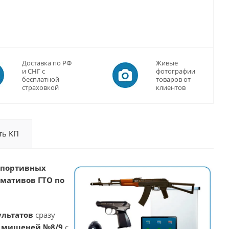
Доставка по РФ
Живые
и СНГ с
фотографии
бесплатной
товаров от
страховкой
клиентов
ть КП
спортивных
рмативов ГТО по
ультатов
сразу
 мишеней №8/9
с