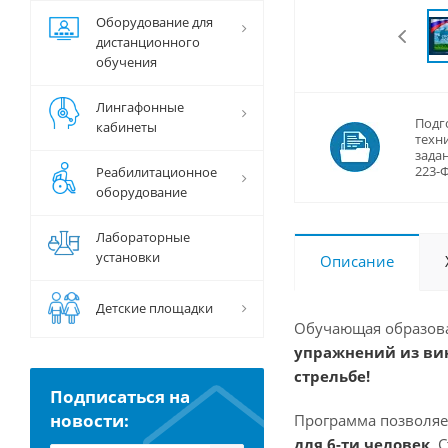
Оборудование для
дистанционного
обучения
Лингафонные
Подг
кабинеты
техн
задан
223-
Реабилитационное
оборудование
Лабораторные
установки
Описание
Детские площадки
Обучающая образова
упражнений из вин
стрельбе!
Подписаться на
новости:
Программа позволяе
для 6-ти человек
. 