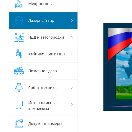
Микроскопы
Лазерный тир
ПДД и автогородки
Кабинет ОБЖ и НВП
Пожарное дело
Робототехника
Интерактивные
комплексы
Документ-камеры