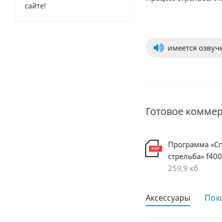
сайте!
имеется озвуч
Готовое комме
Программа «С
стрельба» f400
259,9 кб
Аксессуары
Пох