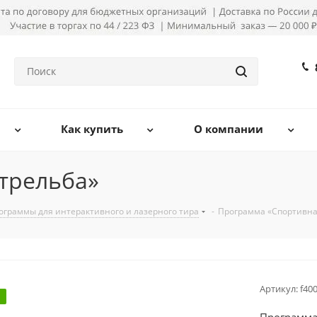
Как купить
О компании
трельба»
ограммы для интерактивного и лазерного тира
-
Программа «Спортивна
Артикул:
f40