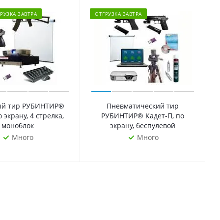
РУЗКА ЗАВТРА
ОТГРУЗКА ЗАВТРА
ый тир РУБИНТИР®
Пневматический тир
о экрану, 4 стрелка,
РУБИНТИР® Кадет-П, по
моноблок
экрану, беспулевой
Много
Много