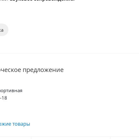
ка
рческое предложение
портивная
-18
ожие товары