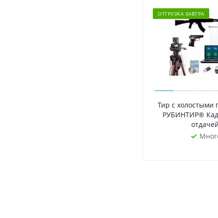
ОТГРУЗКА ЗАВТРА
Тир с холостыми
РУБИНТИР® Каде
отдаче
Мног