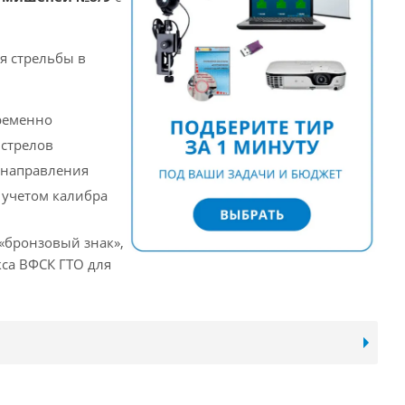
я стрельбы в
ременно
стрелов
 направления
 учетом калибра
 «бронзовый знак»,
кса ВФСК ГТО для