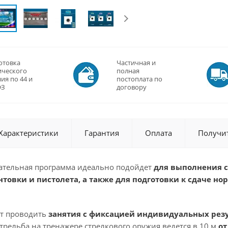
отовка
Частичная и
ического
полная
ия по 44 и
постоплата по
ФЗ
договору
Характеристики
Гарантия
Оплата
Получи
тельная программа идеально подойдет
для выполнения 
товки и пистолета, а также для подготовки к сдаче но
т проводить
занятия с фиксацией индивидуальных рез
Стрельба на тренажере стрелкового оружия ведется в 10 м
от