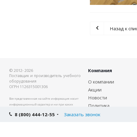
Назад к спи
Компания
© 2012- 2026
Поставщик и производитель учебного
оборудования
О компании
ОГРН 1126315001306
Акции
Новости
Вся представленная на сайте информация носит
информационный характер и ни при каких
Политика
условиях не является публичной офертой,
Вакансии
8 (800) 444-12-55
Заказать звонок
определяемой положениями Статьи 437(2) ГК РФ
Контакты
Электронная почта для