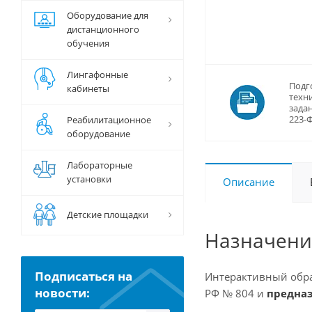
Оборудование для
дистанционного
обучения
Лингафонные
Подг
кабинеты
техн
задан
223-
Реабилитационное
оборудование
Лабораторные
установки
Описание
Детские площадки
Назначени
Подписаться на
Интерактивный обра
новости:
РФ № 804 и
предназ