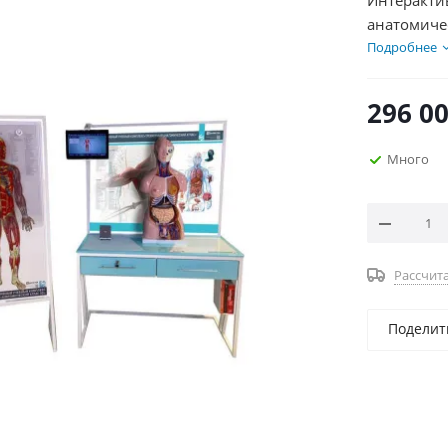
Интеракти
анатомичес
Минпросве
Подробнее
использов
296 0
Много
Рассчита
Поделит