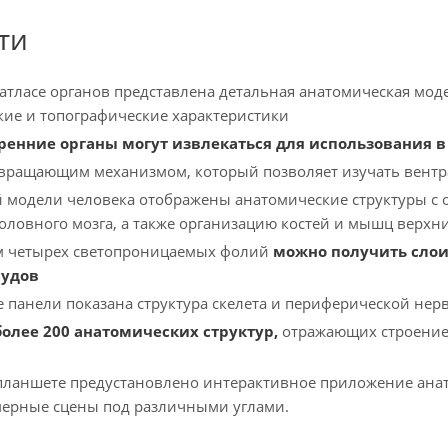
ти
атласе органов представлена детальная анатомическая мод
ие и топографические характеристики
енние органы могут извлекаться для использования в
вращающим механизмом, который позволяет изучать вентр
й модели человека отображены анатомические структуры с
головного мозга, а также организацию костей и мышц верх
м четырех светопроницаемых фолий
можно получить слои
судов
е панели показана структура скелета и периферической нер
олее 200 анатомических структур,
отражающих строение 
планшете предустановлено интерактивное приложение анат
мерные сцены под различными углами.