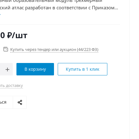
вный образовательный модуль Трехмерный
кий атлас разработан в соответствии с Приказом
щения РФ № 804 и предназначен для
ания в профильных медико-биологических классах
00
₽
/шт
Купить через тендер или аукцион (44/223 ФЗ)
В корзину
Купить в 1 клик
ть доставку
ься