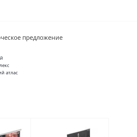
рческое предложение
ый
лекс
й атлас