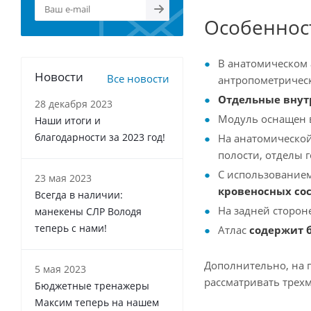
Особеннос
В анатомическом 
Новости
Все новости
антропометрическ
Отдельные внутр
28 декабря 2023
Модуль оснащен 
Наши итоги и
благодарности за 2023 год!
На анатомическо
полости, отделы 
С использование
23 мая 2023
кровеносных со
Всегда в наличии:
На задней сторон
манекены СЛР Володя
теперь с нами!
Атлас
содержит б
Дополнительно, на 
5 мая 2023
рассматривать трех
Бюджетные тренажеры
Максим теперь на нашем