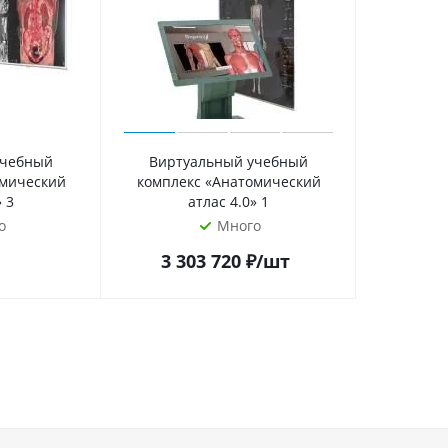
учебный
Виртуальный учебный
омический
комплекс «Анатомический
» 3
атлас 4.0» 1
о
Много
3 303 720
₽
/шт