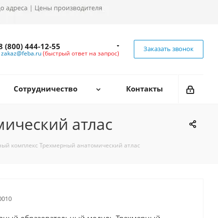
8 (800) 444-12-55
Заказать звонок
zakaz@feba.ru
(быстрый ответ на запрос)
Сотрудничество
Контакты
ический атлас
ый комплекс Трехмерный анатомический атлас
010