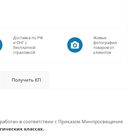
Доставка по РФ
Живые
и СНГ с
фотографии
бесплатной
товаров от
страховкой
клиентов
Получить КП
работан в соответствии с Приказом Минпросвещения
ических классах.