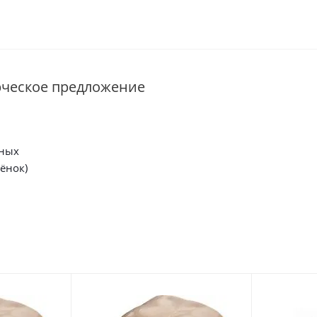
рческое предложение
ных
ёнок)