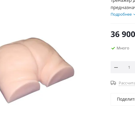
Тренажер д
предназна
аккредита
Подробнее
имитирует 
наглядност
36 90
Много
Рассчита
Поделит