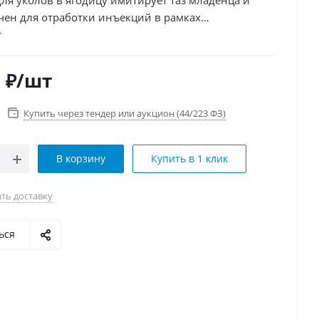
ля уколов в ягодицу имитирует таз младенца и
чен для отработки инъекций в рамках
ции по педиатрии. Материал манекена точно
кожу человека в этой области, обеспечивая
ь.
0
₽
/шт
Купить через тендер или аукцион (44/223 ФЗ)
В корзину
Купить в 1 клик
ть доставку
ься