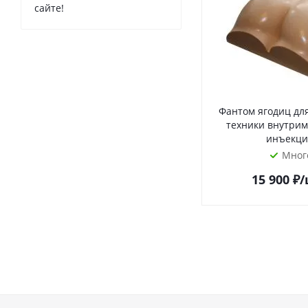
сайте!
Фантом ягодиц дл
техники внутри
инъекци
Мног
15 900
₽
/