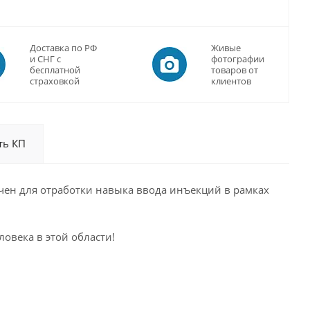
Доставка по РФ
Живые
и СНГ с
фотографии
бесплатной
товаров от
страховкой
клиентов
ть КП
ачен для отработки навыка ввода инъекций в рамках
овека в этой области!