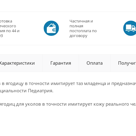
отовка
Частичная и
ического
полная
ия по 44 и
постоплата по
ФЗ
договору
Характеристики
Гарантия
Оплата
Получи
 в ягодицу в точности имитирует таз младенца и предназн
ециальности Педиатрия.
годиц для уколов в точности имитирует кожу реального чел