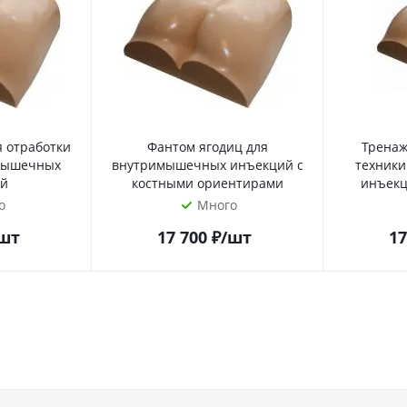
я отработки
Фантом ягодиц для
Тренаж
мышечных
внутримышечных инъекций с
техник
й
костными ориентирами
инъекц
о
Много
шт
17 700
₽
/шт
17