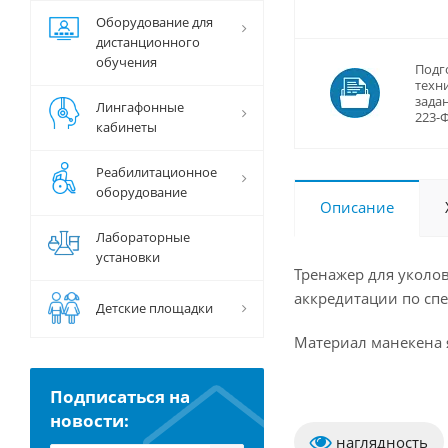
Оборудование для
дистанционного
обучения
Подг
техн
задан
Лингафонные
223-
кабинеты
Реабилитационное
оборудование
Описание
Лабораторные
установки
Тренажер для уколов
аккредитации по сп
Детские площадки
Материал манекена я
Подписаться на
новости:
наглядность