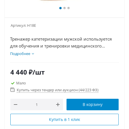
Артикул:
H18E
Тренажер катетеризации мужской используется
для обучения и тренировки медицинского
персонала в правильном и безопасном введении
Подробнее
катетера в мочеиспускательный канал (уретру)
мужчины.
4 440
₽
/шт
Мало
Купить через тендер или аукцион (44/223 ФЗ)
В корзину
Купить в 1 клик