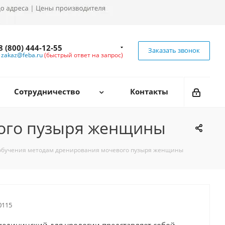
8 (800) 444-12-55
Заказать звонок
zakaz@feba.ru
(быстрый ответ на запрос)
Сотрудничество
Контакты
вого пузыря женщины
обучения методам дренирования мочевого пузыря женщины
115