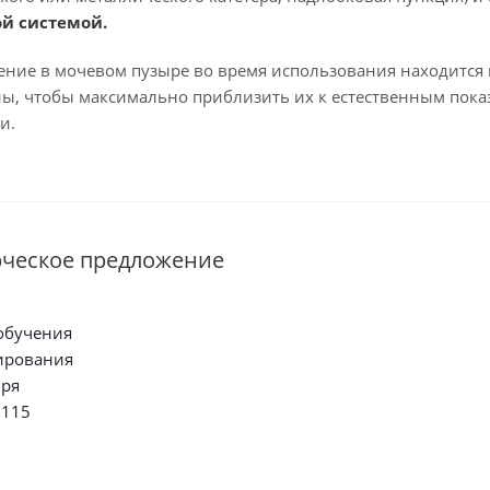
й системой.
ние в мочевом пузыре во время использования находится н
ы, чтобы максимально приблизить их к естественным показа
и.
рческое предложение
обучения
ирования
ыря
115