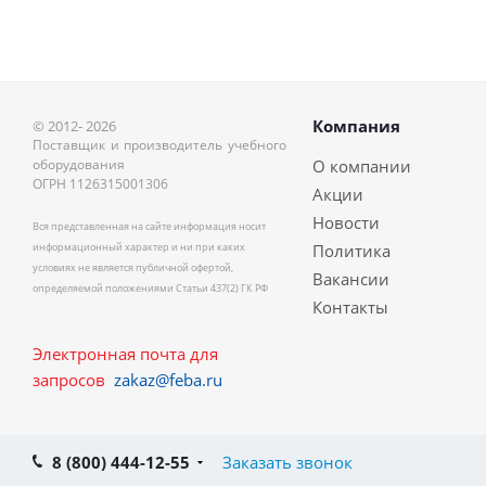
Компания
© 2012- 2026
Поставщик и производитель учебного
оборудования
О компании
ОГРН 1126315001306
Акции
Новости
Вся представленная на сайте информация носит
информационный характер и ни при каких
Политика
условиях не является публичной офертой,
Вакансии
определяемой положениями Статьи 437(2) ГК РФ
Контакты
Электронная почта для
запросов
zakaz@feba.ru
8 (800) 444-12-55
Заказать звонок