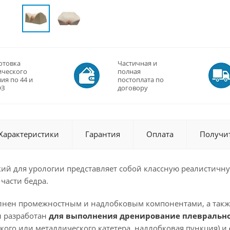
отовка
Частичная и
ического
полная
ия по 44 и
постоплата по
ФЗ
договору
Характеристики
Гарантия
Оплата
Получи
ий для урологии представляет собой классную реалистичну
части бедра.
нен промежностным и надлобковым компонентами, а такж
н разработан
для выполнения дренирование плеврально
кого или металлического катетера, надлобковая пункция) и