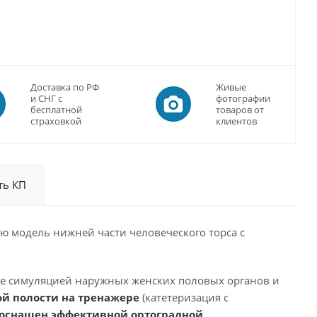
Доставка по РФ
Живые
и СНГ с
фотографии
бесплатной
товаров от
страховкой
клиентов
ть КП
ю модель нижней части человеческого торса с
е симуляцией наружных женских половых органов и
й полости на тренажере
(катетеризация с
оснащен эффективной ортоградной