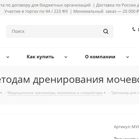
Как купить
О компании
етодам дренирования моче
-
Медицинские тренажеры, манекены и симуляторы
-
Тренажер для 
Артикул:
МУ0