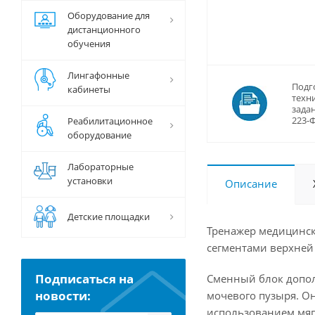
Оборудование для
дистанционного
обучения
Лингафонные
Подг
кабинеты
техн
задан
223-
Реабилитационное
оборудование
Лабораторные
установки
Описание
Детские площадки
Тренажер медицинск
сегментами верхней 
Подписаться на
Сменный блок допол
новости:
мочевого пузыря. О
использованием мяг