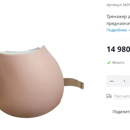
Артикул:
М01
Тренажер 
предназна
работнико
Подробнее
ягодицах и
или на сто
14 98
основе, к
накладки.
Много
Рассчита
Поделит