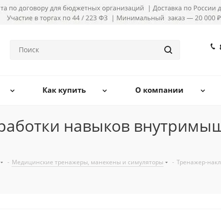
Как купить
О компании
тработки навыков внутримы
-
Медицинские тренажеры, манекены и симуляторы
-
Тренажер-накл