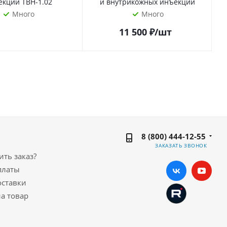
екций ТВН-1.02
и внутрикожных инъекций
Много
Много
11 500
₽
/шт
8 (800) 444-12-55
ЗАКАЗАТЬ ЗВОНОК
ть заказ?
платы
оставки
а товар