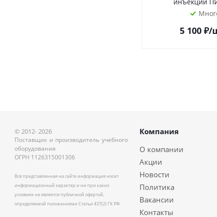
инъекций ПИ
Мног
5 100
₽
/
Компания
© 2012- 2026
Поставщик и производитель учебного
оборудования
О компании
ОГРН 1126315001306
Акции
Новости
Вся представленная на сайте информация носит
информационный характер и ни при каких
Политика
условиях не является публичной офертой,
Вакансии
определяемой положениями Статьи 437(2) ГК РФ
Контакты