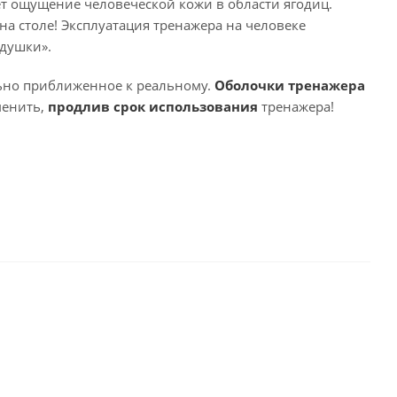
ет ощущение человеческой кожи в области ягодиц.
 на столе! Эксплуатация тренажера на человеке
одушки».
ьно приближенное к реальному.
Оболочки тренажера
менить,
продлив срок использования
тренажера!