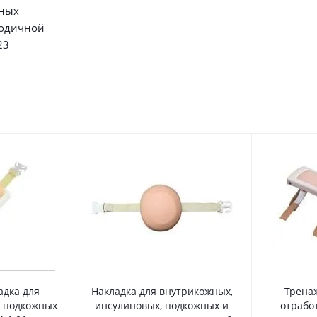
ных
годичной
23
адка для
Накладка для внутрикожных,
Трена
в подкожных
инсулиновых, подкожных и
отрабо