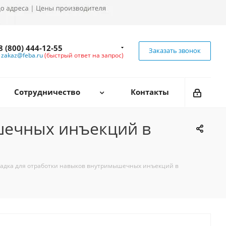
8 (800) 444-12-55
Заказать звонок
zakaz@feba.ru
(быстрый ответ на запрос)
Сотрудничество
Контакты
шечных инъекций в
адка для отработки навыков внутримышечных инъекций в