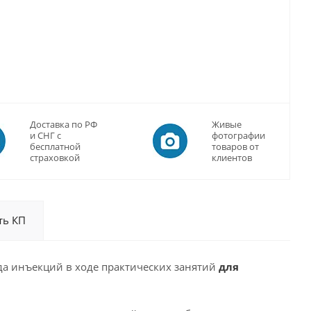
Доставка по РФ
Живые
и СНГ с
фотографии
бесплатной
товаров от
страховкой
клиентов
ть КП
а инъекций в ходе практических занятий
для