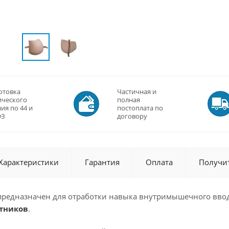
отовка
Частичная и
ического
полная
ия по 44 и
постоплата по
ФЗ
договору
Характеристики
Гарантия
Оплата
Получи
предназначен для отработки навыка внутримышечного ввод
тников
.