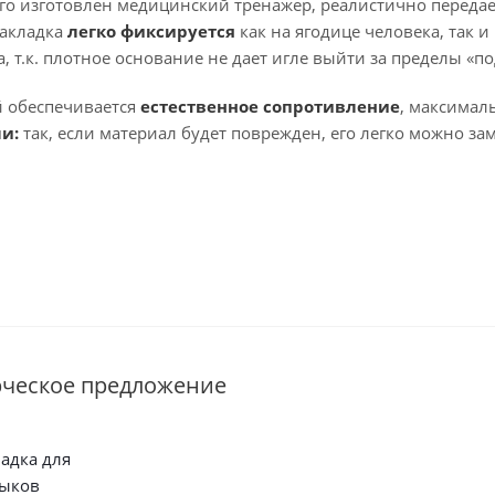
ого изготовлен медицинский тренажер, реалистично переда
накладка
легко фиксируется
как на ягодице человека, так и
, т.к. плотное основание не дает игле выйти за пределы «п
 обеспечивается
естественное сопротивление
, максимал
ми:
так, если материал будет поврежден, его легко можно за
рческое предложение
адка для
выков