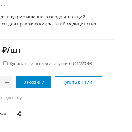
23
для внутримышечного ввода инъекций
чен для практических занятий медицинских
в. Материал имитирует человеческую кожу на
 легко фиксируется с помощью строп на человеке
ле. Эксплуатация безопасна благодаря прочной
0
₽
/шт
оторая предотвращает выход иглы за пределы
Купить через тендер или аукцион (44/223 ФЗ)
В корзину
Купить в 1 клик
ть доставку
ься