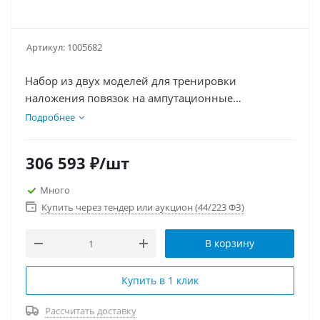
Артикул:
1005682
Набор из двух моделей для тренировки
наложения повязок на ампутационные
конечности позволяет демонстрировать
Подробнее
крепление протезов и перевязку.
306 593
₽
/шт
Много
Купить через тендер или аукцион (44/223 ФЗ)
В корзину
Купить в 1 клик
Рассчитать доставку