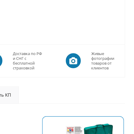
Доставка по РФ
Живые
и СНГ с
фотографии
бесплатной
товаров от
страховкой
клиентов
ть КП