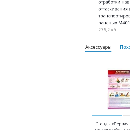
отработки на
оттаскивания 
транспортиро
раненых М40
276,2 кб
Аксессуары
Пох
Стенды «Первая
чрезвычайных с