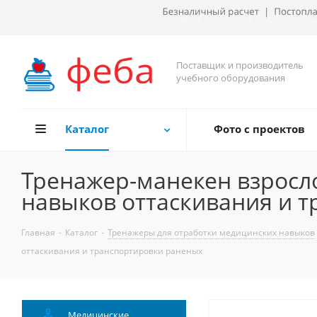
Поставщик и производитель
учебного оборудования
Каталог
Фото с проектов
Тренажер-манекен взросло
навыков оттаскивания и 
Главная
-
Каталог
-
Тренажеры для отработки медицинских навыков
оттаскивания и транспортировки раненых
Медицинские