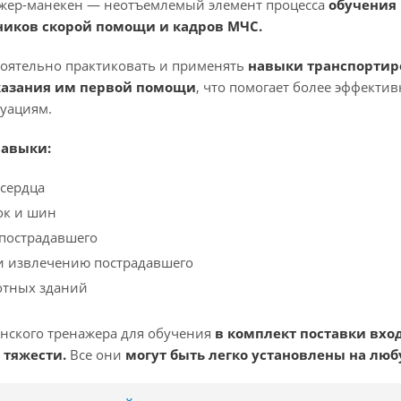
жер-манекен — неотъемлемый элемент процесса
обучения
ников скорой помощи и кадров МЧС.
тоятельно практиковать и применять
навыки транспортир
казания им первой помощи
, что помогает более эффекти
уациям.
авыки:
сердца
ок и шин
 пострадавшего
и извлечению пострадавшего
отных зданий
нского тренажера для обучения
в комплект поставки вх
 тяжести.
Все они
могут быть легко установлены на люб