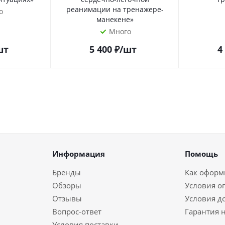
реанимации на тренажере-
о
манекене»
Много
шт
5 400
₽
/шт
4
Информация
Помощь
Бренды
Как оформи
Обзоры
Условия о
Отзывы
Условия д
Вопрос-ответ
Гарантия н
Условия поставки