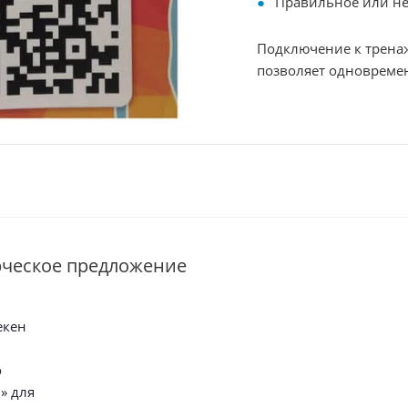
Правильное или н
Подключение к тренаж
позволяет одновремен
рческое предложение
екен
о
» для