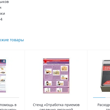
выков
и
вки
14
ожие товары
 помощь в
Стенд «Отработка приемов
Расход
итуациях»
сердечно-легочной
тр