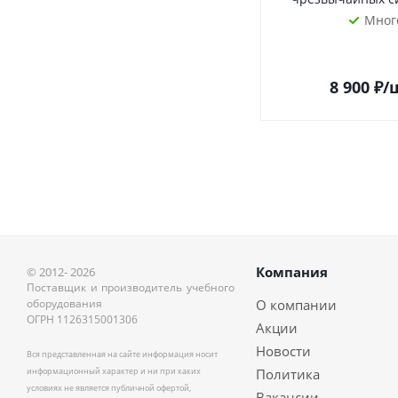
Мног
8 900
₽
/
Компания
© 2012- 2026
Поставщик и производитель учебного
оборудования
О компании
ОГРН 1126315001306
Акции
Новости
Вся представленная на сайте информация носит
информационный характер и ни при каких
Политика
условиях не является публичной офертой,
Вакансии