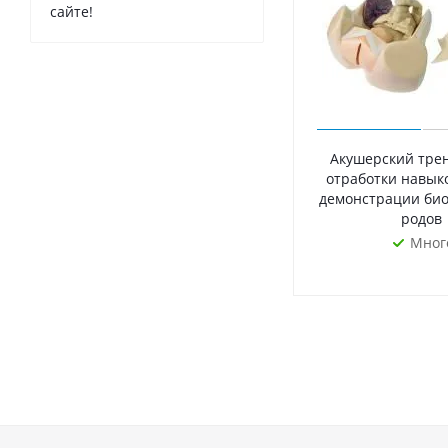
сайте!
Акушерский тре
отработки навык
демонстрации би
родов
Мног