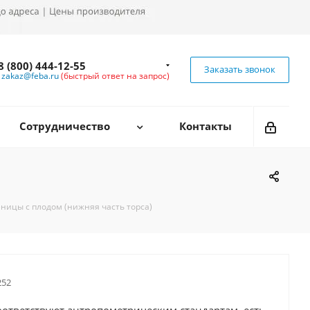
8 (800) 444-12-55
Заказать звонок
zakaz@feba.ru
(быстрый ответ на запрос)
Сотрудничество
Контакты
ницы с плодом (нижняя часть торса)
52