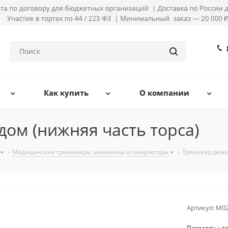
Как купить
О компании
ом (нижняя часть торса)
-
Медицинские тренажеры, манекены и симуляторы
-
Тренажер роже
Артикул:
М02