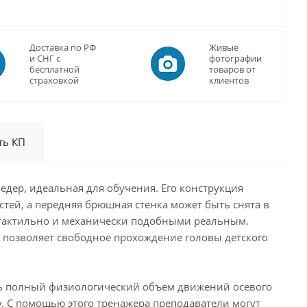
Доставка по РФ
Живые
и СНГ с
фотографии
бесплатной
товаров от
страховкой
клиентов
ть КП
дер, идеальная для обучения. Его конструкция
тей, а передняя брюшная стенка может быть снята в
у тактильно и механически подобными реальным.
я позволяет свободное прохождение головы детского
сть полный физиологический объем движений осевого
. С помощью этого тренажера преподаватели могут