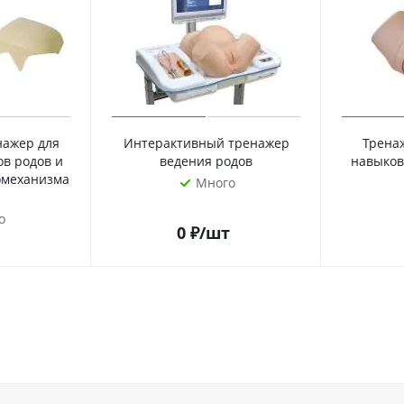
нажер для
Интерактивный тренажер
Трена
ов родов и
ведения родов
навыков
омеханизма
Много
о
0
₽
/шт