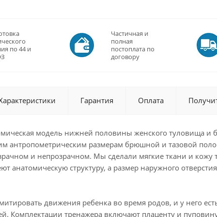
отовка
Частичная и
ического
полная
ия по 44 и
постоплата по
ФЗ
договору
Характеристики
Гарантия
Оплата
Получи
томическая модель нижней половины женского туловища и бе
ним антропометрическим размерам брюшной и тазовой полос
озрачном и непрозрачном. Мы сделали мягкие ткани и кож
ют анатомическую структуру, а размер наружного отверсти
митировать движения ребенка во время родов, и у него е
тей. Комплектации тренажера включают плаценту и пуповину