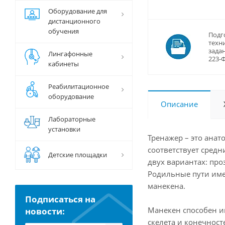
Оборудование для
дистанционного
обучения
Подг
техн
задан
Лингафонные
223-
кабинеты
Реабилитационное
оборудование
Описание
Лабораторные
установки
Тренажер – это ана
соответствует сред
Детские площадки
двух вариантах: пр
Родильные пути име
манекена.
Подписаться на
Манекен способен и
новости:
скелета и конечнос