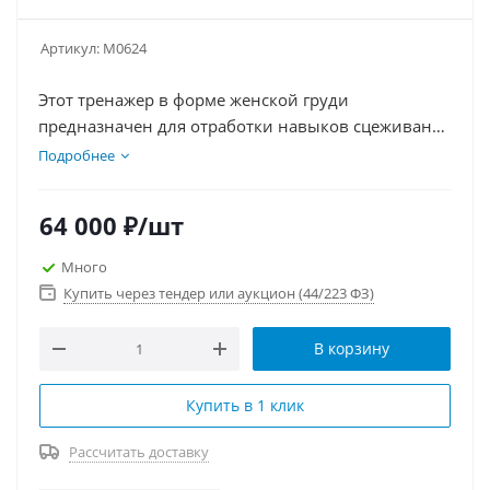
Артикул:
М0624
Этот тренажер в форме женской груди
предназначен для отработки навыков сцеживания
грудного молока руками. Идеально подходит для
Подробнее
медицинских учебных заведений, где студенты и
специалисты могут практиковаться и повышать
64 000
₽
/шт
свою квалификацию. Модель имеет реалистичную
кожу, что улучшает обучающий процесс.
Много
Купить через тендер или аукцион (44/223 ФЗ)
В корзину
Купить в 1 клик
Рассчитать доставку