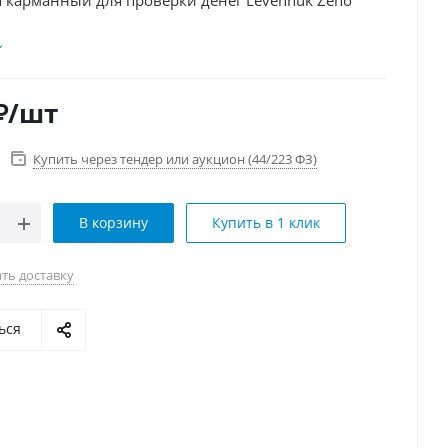
 карманный для проверки денег Levenhuk Zeno
₽
/шт
Купить через тендер или аукцион (44/223 ФЗ)
В корзину
Купить в 1 клик
ть доставку
ься