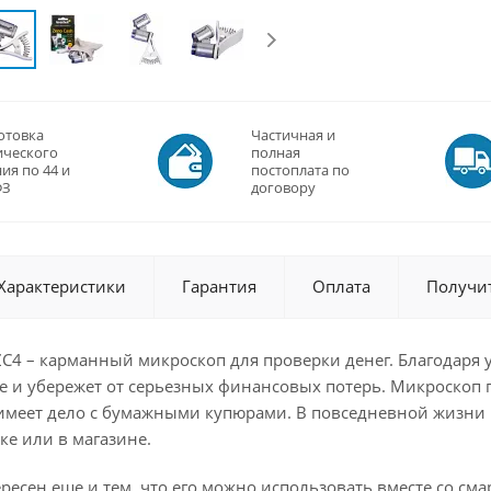
отовка
Частичная и
ического
полная
ия по 44 и
постоплата по
ФЗ
договору
Характеристики
Гарантия
Оплата
Получи
ZC4 – карманный микроскоп для проверки денег. Благодаря
 и убережет от серьезных финансовых потерь. Микроскоп п
имеет дело с бумажными купюрами. В повседневной жизни L
е или в магазине.
ресен еще и тем, что его можно использовать вместе со см