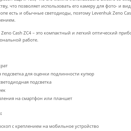
ву, что позволяет использовать его камеру для фото- и в
копе есть и обычные светодиоды, поэтому Levenhuk Zeno C
чением.
Zeno Cash ZC4 – это компактный и легкий оптический приб
иональной работе.
крат
 подсветка для оценки подлинности купюр
светодиодная подсветка
еек
пления на смартфон или планшет
:
скоп с креплением на мобильное устройство