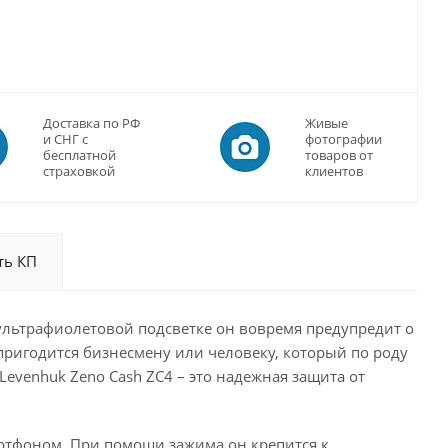
Доставка по РФ
Живые
и СНГ с
фотографии
бесплатной
товаров от
страховкой
клиентов
ть КП
 ультрафиолетовой подсветке он вовремя предупредит о
ригодится бизнесмену или человеку, который по роду
evenhuk Zeno Cash ZC4 – это надежная защита от
артфоном. При помощи зажима он крепится к