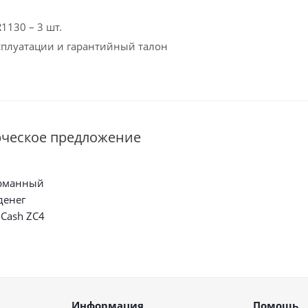
1130 – 3 шт.
сплуатации и гарантийный талон
рческое предложение
арманный
денег
 Cash ZC4
Информация
Помощь