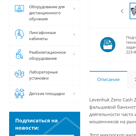
Оборудование для
дистанционного
обучения
Лингафонные
Подг
кабинеты
техн
задан
223-
Реабилитационное
оборудование
Лабораторные
установки
Описание
Детские площадки
Levenhuk Zeno Cash 
фальшивой банкноте
деятельности часто 
Подписаться на
мошенников на рынк
новости:
Этот микроскоп инте