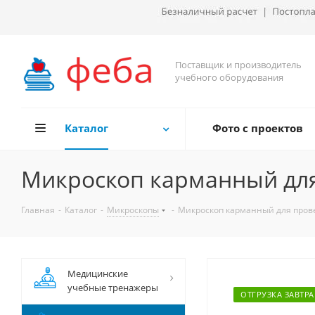
Поставщик и производитель
учебного оборудования
Каталог
Фото с проектов
Микроскоп карманный для
Главная
-
Каталог
-
Микроскопы
-
Микроскоп карманный для прове
Медицинские
учебные тренажеры
ОТГРУЗКА ЗАВТРА