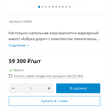
Артикул:
А3003
Настольно-напольная игра (магнитно-маркерный
макет) «Азбука дорог» с комплектом тематических
магнитов
Подробнее
59 300
₽
/шт
Много
Купить через тендер или аукцион (44/223 ФЗ)
В корзину
Купить в 1 клик