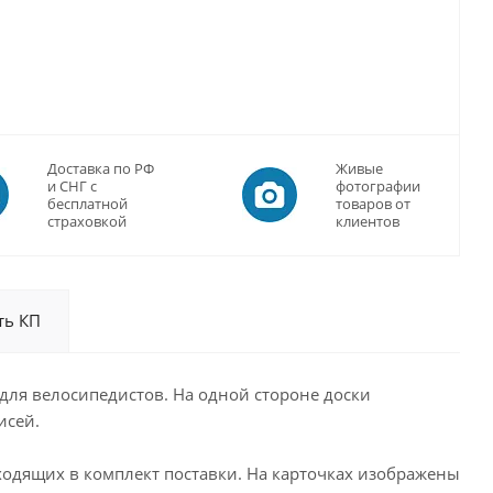
Доставка по РФ
Живые
и СНГ с
фотографии
бесплатной
товаров от
страховкой
клиентов
ть КП
для велосипедистов. На одной стороне доски
исей.
ходящих в комплект поставки. На карточках изображены