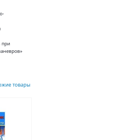
о-
я
 при
аневров»
ожие товары