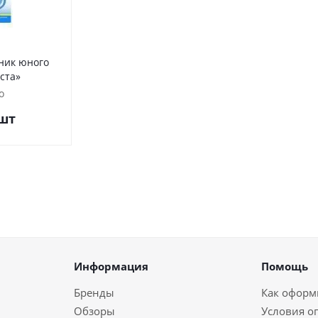
ник юного
ста»
о
шт
Информация
Помощь
Бренды
Как оформи
Обзоры
Условия о