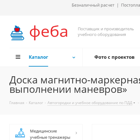
Поставщик и производитель
учебного оборудования
Каталог
Фото с проектов
Доска магнитно-маркерная
выполнении маневров»
Главная
-
Каталог
-
Автогородки и учебное оборудование по ПДД
-
Медицинские
учебные тренажеры