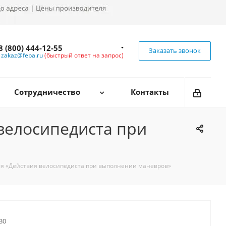
8 (800) 444-12-55
Заказать звонок
zakaz@feba.ru
(быстрый ответ на запрос)
Сотрудничество
Контакты
велосипедиста при
яя «Действия велосипедиста при выполнении маневров»
30