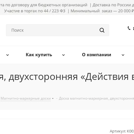
Как купить
О компании
, двухсторонняя «Действия 
Магнитно-маркерные доски
-
Доска магнитно-маркерная, двухсторонн
Артикул:
К00