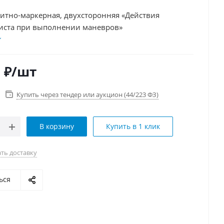
нитно-маркерная, двухсторонняя «Действия
иста при выполнении маневров»
0
₽
/шт
Купить через тендер или аукцион (44/223 ФЗ)
В корзину
Купить в 1 клик
ть доставку
ься