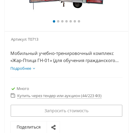
Артикул:
Т0713
Мобильный учебно-тренировочный комплекс
«Жар-Птица ГН-01» (для обучения гражданского
населения и курсантов специализированных
Подробнее
учебных заведений основам пожарной
безопасности)
Много
Купить через тендер или аукцион (44/223 ФЗ)
Запросить стоимость
Поделиться