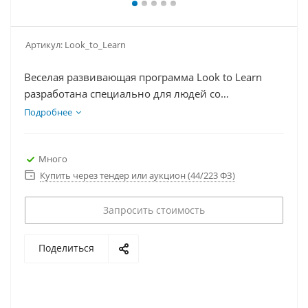
Артикул:
Look_to_Learn
Веселая развивающая программа Look to Learn
разработана специально для людей со
сложностями развития (любого возраста), а
Подробнее
именно для тех, кто только начинает осваивать
систему управления глазами
Много
Купить через тендер или аукцион (44/223 ФЗ)
Запросить стоимость
Поделиться