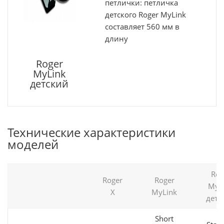
петлички: петличка
детского Roger MyLink
составляет 560 мм в
длину
Roger
MyLink
детский
Технические характеристики
моделей
Rog
Roger
Roger
MyL
X
MyLink
детс
Short