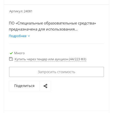
Артикул:
24081
ПО «Специальные образовательные средства»
предназначена для использования
дефектологами, психологами и педагогами в
Подробнее
коррекционных и инклюзивных учебных
учреждениях
Много
Купить через тендер или аукцион (44/223 ФЗ)
Запросить стоимость
Поделиться