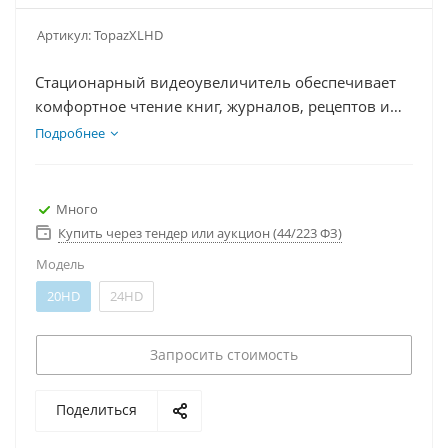
Артикул:
TopazXLHD
Стационарный видеоувеличитель обеспечивает
комфортное чтение книг, журналов, рецептов и
возможность рассмотреть мелкие детали
Подробнее
объектов для слабовидящих. Достаточно просто
поместить объект (книгу, письмо и т. д.) на
большой передвижной столик для чтения,
Много
выбрать нужный уровень увеличения и цвета,
Купить через тендер или аукцион (44/223 ФЗ)
наиболее комфортные для глаз. Документ будет
Модель
отображаться в увеличенном виде на экране
20HD
24HD
Запросить стоимость
Поделиться