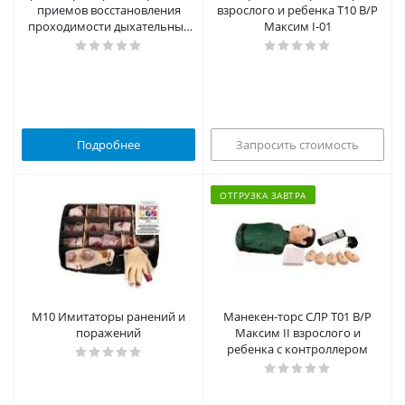
приемов восстановления
взрослого и ребенка Т10 В/Р
проходимости дыхательных
Максим I-01
путей в положении лежа и
стоя
Подробнее
Запросить стоимость
ОТГРУЗКА ЗАВТРА
М10 Имитаторы ранений и
Манекен-торс СЛР Т01 В/Р
поражений
Максим II взрослого и
ребенка с контроллером