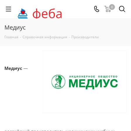
0
Медиус
Главная
-
Справочная информация
-
Производители
Медиус
—