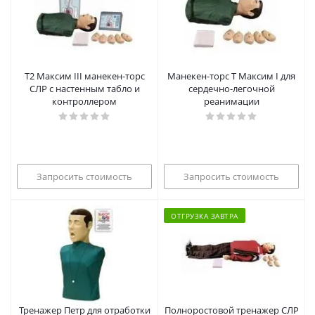
Т2 Максим III манекен-торс
Манекен-торс Т Максим I для
СЛР с настенным табло и
сердечно-легочной
контроллером
реанимации
Запросить стоимость
Запросить стоимость
ОТГРУЗКА ЗАВТРА
Тренажер Петр для отработки
Полноростовой тренажер СЛР