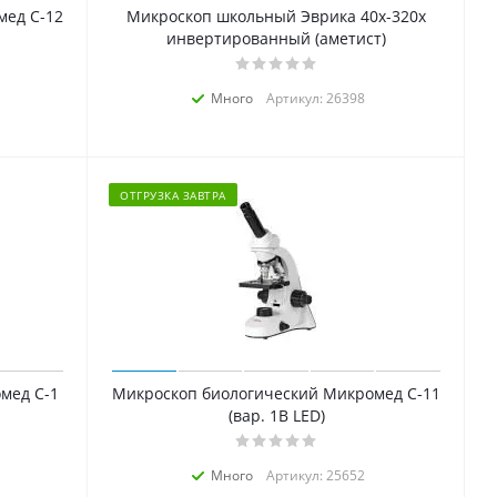
мед С-12
Микроскоп школьный Эврика 40х-320х
инвертированный (аметист)
Много
Артикул: 26398
ОТГРУЗКА ЗАВТРА
мед С-1
Микроскоп биологический Микромед С-11
(вар. 1B LED)
Много
Артикул: 25652