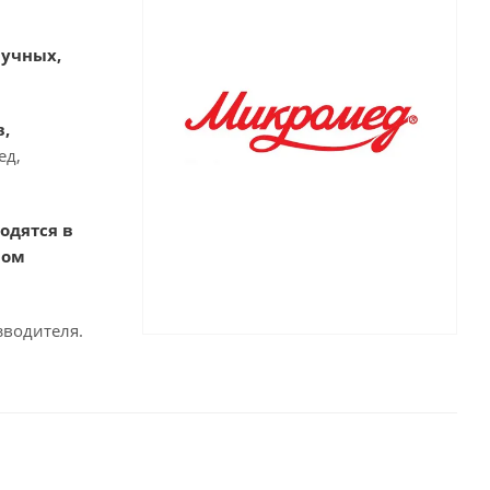
аучных,
в,
ед,
одятся в
ном
зводителя.