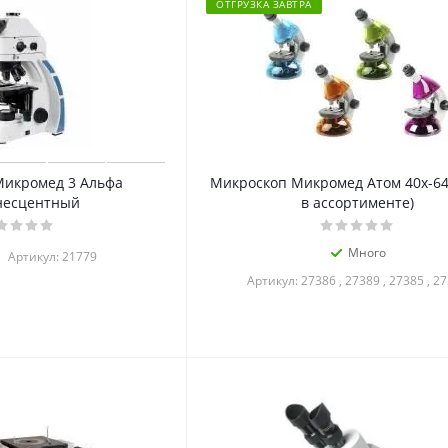
ОТГРУЗКА ЗАВТРА
Микромед 3 Альфа
Микроскоп Микромед Атом 40x-64
есцентный
в ассортименте)
Много
Артикул: 21779
Артикул: 27386 , 27389 , 27385 , 2