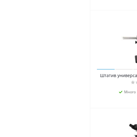
Штатив универса
Много