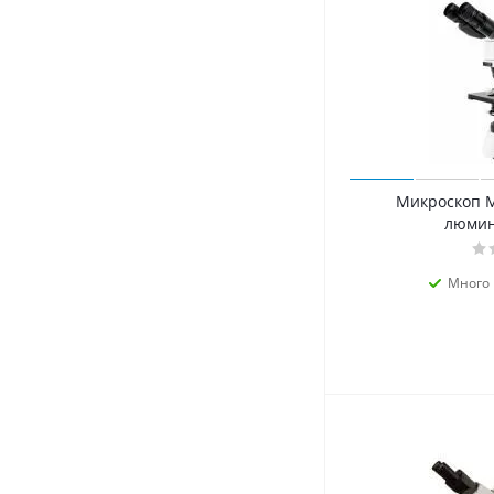
Микроскоп 
люмин
Много