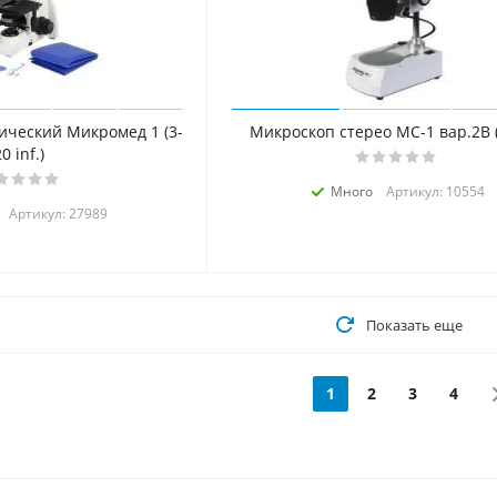
ический Микромед 1 (3-
Микроскоп стерео МС-1 вар.2B (
0 inf.)
Много
Артикул: 10554
Артикул: 27989
Показать еще
1
2
3
4