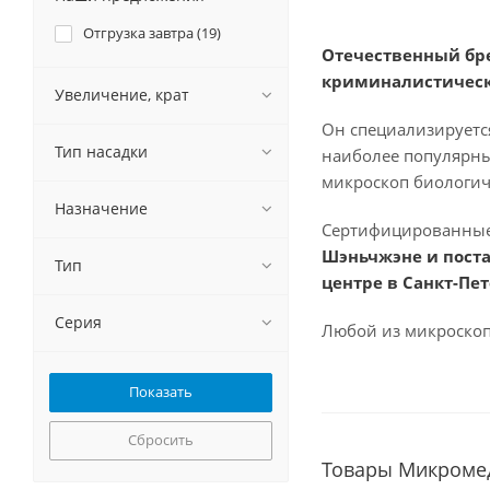
Отгрузка завтра (
19
)
Отечественный бр
криминалистическ
Увеличение, крат
Он специализирует
Тип насадки
наиболее популярны
микроскоп биологиче
Назначение
Сертифицированные
Шэньчжэне и поста
Тип
центре в Санкт-Пет
Серия
Любой из микроскоп
Сбросить
Товары Микромед