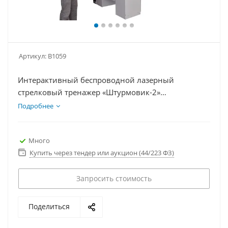
Артикул:
В1059
Интерактивный беспроводной лазерный
стрелковый тренажер «Штурмовик-2»
(мультимедийная система, массогабаритные
Подробнее
макеты оружия)
Много
Купить через тендер или аукцион (44/223 ФЗ)
Запросить стоимость
Поделиться