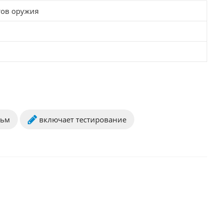
тов оружия
льм
включает тестирование