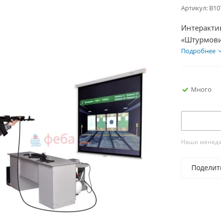
Артикул:
В10
Интеракти
«Штурмови
автоматич
Подробнее
Много
Наши менедже
Поделит