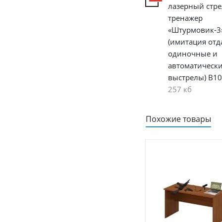
лазерный стр
тренажер
«Штурмовик-3
(имитация отд
одиночные и
автоматическ
выстрелы) В1
257 кб
Похожие товары