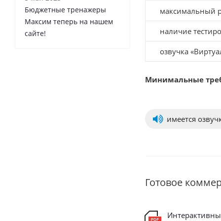
Бюджетные тренажеры
максимальный ре
Максим теперь на нашем
наличие тестир
сайте!
озвучка «Вирту
Минимальные требов
имеется озвуч
Готовое комме
Интерактивн