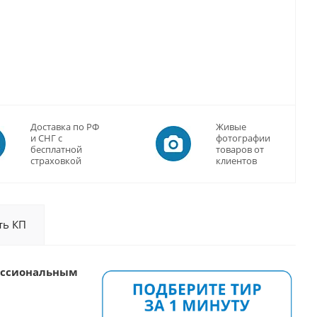
Доставка по РФ
Живые
и СНГ с
фотографии
бесплатной
товаров от
страховкой
клиентов
ть КП
ессиональным