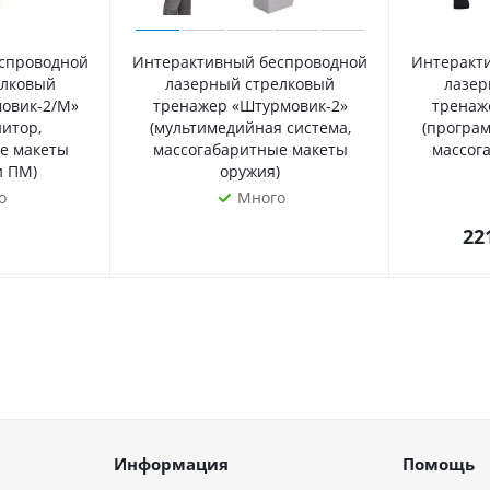
спроводной
Интерактивный беспроводной
Интеракт
елковый
лазерный стрелковый
лазер
овик-2/М»
тренажер «Штурмовик-2»
тренаж
итор,
(мультимедийная система,
(програ
е макеты
массогабаритные макеты
массог
и ПМ)
оружия)
о
Много
22
Информация
Помощь