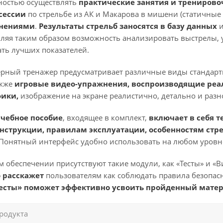
остью осуществлять
практические занятия и трениров
сессии
по стрельбе из АК и Макарова в мишени (статичные 
жнениями
.
Результаты
стрельб заносятся в базу данных
и
вляя таким образом возможность анализировать выстрелы, 
ать лучших показателей.
рный тренажер предусматривает различные виды стандартн
акже
игровые видео-упражнения, воспроизводящие реа
фики,
изображение на экране реалистично, детально и разн
чебное пособие
, входящее в комплект,
включает в себя 
нструкции, правилам эксплуатации, особенностям стр
 Понятный интерфейс удобно использовать на любом уровн
м обеспечении присутствуют такие модули, как «Тесты» и 
 расскажет
пользователям как соблюдать правила безопасн
есты» поможет эффективно усвоить пройденный матер
родукта