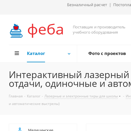
Поставщик и производитель
учебного оборудования
Каталог
Фото с проектов
Интерактивный лазерный 
отдачи, одиночные и авто
Главная
-
Каталог
-
Лазерные и электронные тиры для школы
-
Ин
и автоматические выстрелы)
Медицинские