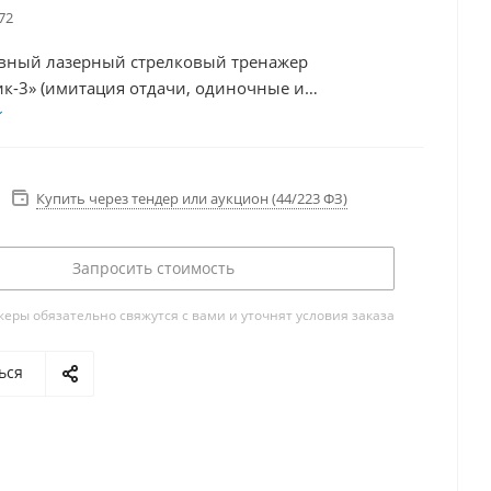
72
вный лазерный стрелковый тренажер
к-3» (имитация отдачи, одиночные и
еские выстрелы)
Купить через тендер или аукцион (44/223 ФЗ)
Запросить стоимость
ры обязательно свяжутся с вами и уточнят условия заказа
ься