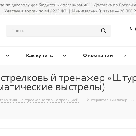
Как купить
О компании
стрелковый тренажер «Штур
матические выстрелы)
терактивные стрелковые тиры с проекцией
-
Интерактивный лазерный 