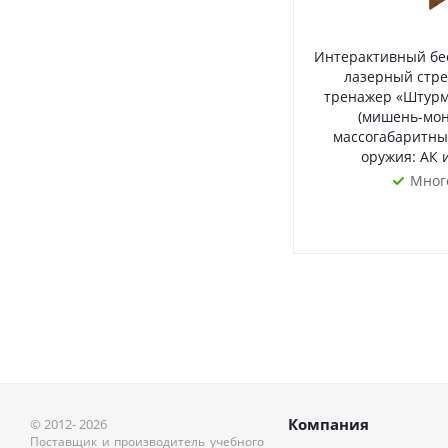
Интерактивный бе
лазерный стр
тренажер «Штурм
(мишень-мон
массогабаритны
оружия: АК 
Мног
Компания
© 2012- 2026
Поставщик и производитель учебного