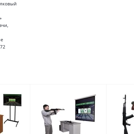
елковый
»
ачи,
ие
072