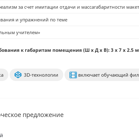
ализм за счет имитации отдачи и массагабаритности маке
ования и упражнений по теме
альным учителем»
ания к габаритам помещения (Ш х Д х В): 3 х 7 х 2.5 м
ка
3D-технологии
включает обучающий фи
рческое предложение
ый