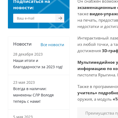
Подписаться на
Он снабжен возможн
новости:
экзаменационные 
также
видео-упра
на печать, предоста
недостатки и достиг
Интерактивный лазе
Новости
из любой точки, а т
Все новости
достижения
3D-гра
28 декабря 2023
Наши итоги и
Мультимедийное у
благодарности за 2023 год!
информацию по ко
пистолета Ярыгина.
23 мая 2023
Также в программно
Всегда в наличии:
учитель» подробно
манекены СЛР Володя
оружия, а модуль
«Т
теперь с нами!
Преимущества п
5 мая 2023