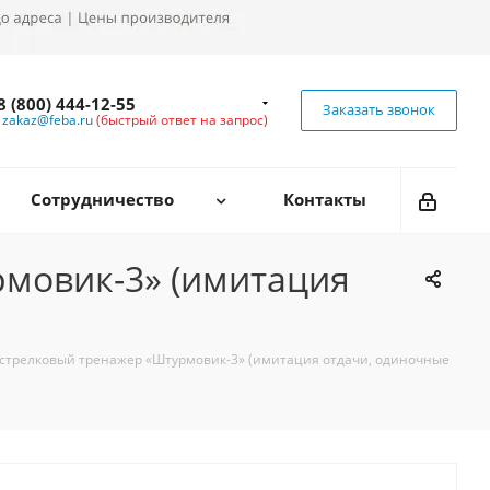
8 (800) 444-12-55
Заказать звонок
zakaz@feba.ru
(быстрый ответ на запрос)
Сотрудничество
Контакты
мовик-3» (имитация
стрелковый тренажер «Штурмовик-3» (имитация отдачи, одиночные