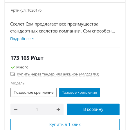
Артикул:
1020176
Скелет Сэм предлагает все преимущества
стандартных скелетов компании. Сэм способен
демонстрировать движения черепа благодаря
Подробнее
суставам головы, а полностью гибкий
позвоночник позволяет устанавливать модель в
173 165
₽
/шт
естественные позы тела. Предусмотрена 3D
визуализация. Рост — 176 и 192 см
Много
Купить через тендер или аукцион (44/223 ФЗ)
Модель
Подвесное крепление
Тазовое крепление
В корзину
Купить в 1 клик