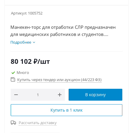
Артикул:
1005752
Манекен-торс для отработки СЛР предназначен
для медицинских работников и студентов.
Модель представляет торс 5-летнего ребенка и
Подробнее
оснащена одноразовой защитной системой
дыхательных путей. Обладает подвижной
80 102
₽
/шт
грудной клеткой при вдохе и точными
анатомическими ориентирами, включая грудину,
Много
реберную клетку и загрудинную впадину.
Купить через тендер или аукцион (44/223 ФЗ)
В корзину
Купить в 1 клик
Рассчитать доставку