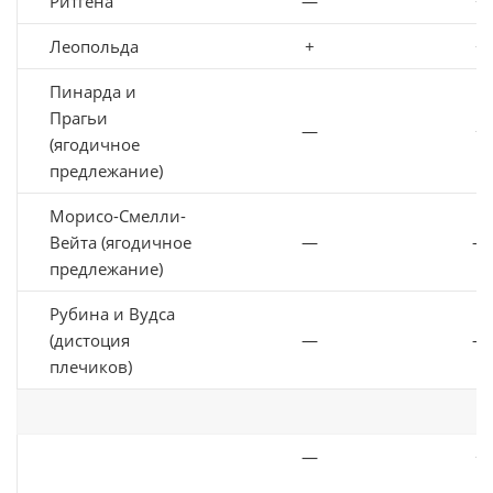
Ритгена
—
+
Леопольда
+
+
Пинарда и
Прагьи
—
+
(ягодичное
предлежание)
Морисо-Смелли-
Вейта (ягодичное
—
—
предлежание)
Рубина и Вудса
(дистоция
—
—
плечиков)
—
+