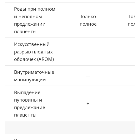
Роды при полном
и неполном
Только
Толь
предлежании
полное
полн
плаценты
Искусственный
разрыв плодных
—
—
оболочек (AROM)
Внутриматочные
—
+
манипуляции
Выпадение
пуповины и
+
+
предлежание
плаценты