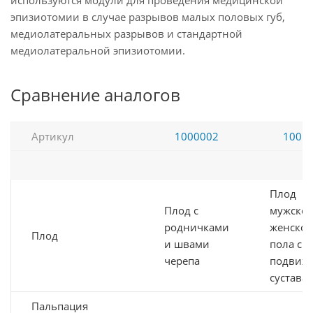
используются модули для проведения медицинской
эпизиотомии в случае разрывов малых половых губ,
медиолатеральных разрывов и стандартной
медиолатеральной эпизиотомии.
Сравнение аналогов
Артикул
1000002
1005
Плод
Плод с
мужског
родничками
женског
Плод
и швами
пола с
черепа
подвиж
сустава
Пальпация