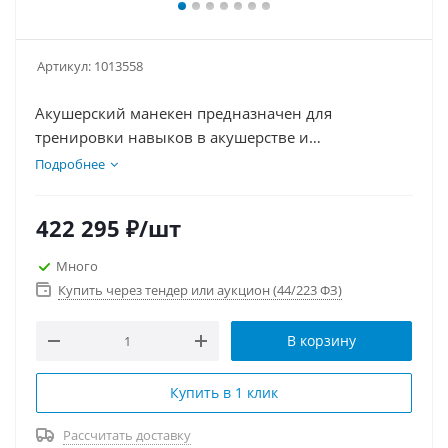
Артикул:
1013558
Акушерский манекен предназначен для
тренировки навыков в акушерстве и
осложненных родах. Имеет надувную подушку
Подробнее
для маневра Леопольда, адаптивный родовой
канал для демонстрации сложных сценариев.
422 295
₽
/шт
Включает инструкции по применению,
способствующие эффективной практике.
Много
Моделирует роды с различными положениями
Купить через тендер или аукцион (44/223 ФЗ)
плода, включая тазовое предлежание.
Поддерживает внутриматочные манипуляции и
В корзину
обучение маневрам, таким как Пинарда и
вакуумная экстракция. После родов используется
Купить в 1 клик
для массажа дна матки и проведения
эпизиотомии.
Рассчитать доставку