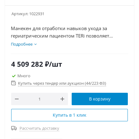
Артикул:
1022931
Манекен для отработки навыков ухода за
гериатрическим пациентом TERi позволяет
получить знания и практические навыки по
Подробнее
основам купания, уходу за волосами, зубным
протезам, установке слухового аппарата, уходу за
4 509 282
₽
/шт
глазами и уходу за стомой.
Много
Купить через тендер или аукцион (44/223 ФЗ)
В корзину
Купить в 1 клик
Рассчитать доставку