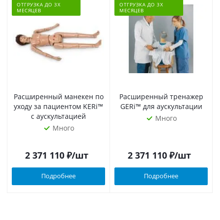
ОТГРУЗКА ДО 3Х
ОТГРУЗКА ДО 3Х
МЕСЯЦЕВ
МЕСЯЦЕВ
Расширенный манекен по
Расширенный тренажер
уходу за пациентом KERi™
GERi™ для аускультации
с аускультацией
Много
Много
2 371 110
₽
/шт
2 371 110
₽
/шт
Подробнее
Подробнее