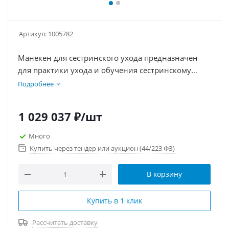
Артикул:
1005782
Манекен для сестринского ухода предназначен
для практики ухода и обучения сестринскому
делу. Включает тренировку инъекций, ухода за
Подробнее
свищами, катетеризации, клизм, промывания,
пальпацию, реанимацию. Обладает подвижными
1 029 037
₽
/шт
веками, контрастными зрачками и имитацией
пульса. Идеален для медучебных заведений и
Много
аккредитации специалистов.
Купить через тендер или аукцион (44/223 ФЗ)
В корзину
Купить в 1 клик
Рассчитать доставку