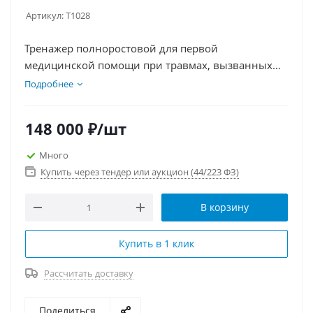
Артикул:
Т1028
Тренажер полноростовой для первой
медицинской помощи при травмах, вызванных
различными ЧС. Голову и конечности муляжа
Подробнее
можно сгибать, оснащен системой имитации
пульса. В комплекте идет набор травм, тренажер
148 000
₽
/шт
позволяет отработать диагностику состояния
пострадавшего, проведение СЛР, оказание первой
Много
помощи при кровотечениях, ожогах, переломах,
Купить через тендер или аукцион (44/223 ФЗ)
иммобилизацию конечностей и транспортировку
пострадавшего. В комплект входят различные
В корзину
травмы, такие как переломы, ожоги, ранения и
другие.
Купить в 1 клик
Рассчитать доставку
Поделиться