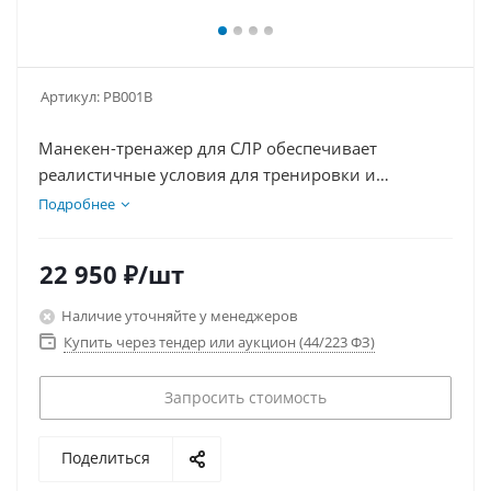
Артикул:
PB001B
Манекен-тренажер для СЛР обеспечивает
реалистичные условия для тренировки и
отработки навыков по сердечно-легочной
Подробнее
реанимации и оказанию первой помощи.
Анатомически точный, он имеет подвижные руки,
22 950
₽
/шт
ноги, голову и грудную клетку для практики
компрессий и искусственной вентиляции.
Наличие уточняйте у менеджеров
Манекен оснащен двумя режимами тренировки,
Купить через тендер или аукцион (44/223 ФЗ)
включая оценку глубины компрессий с звуковыми
сигналами. Гигиеничность обеспечивается
Запросить стоимость
клапаном с обратным током воздуха.
Поделиться