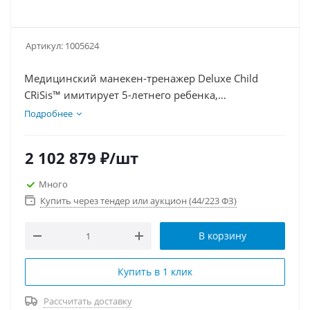
Артикул:
1005624
Медицинский манекен-тренажер Deluxe Child
CRiSis™ имитирует 5-летнего ребенка,
предназначен для обучения интенсивной
Подробнее
терапии в педиатрии. Включает симулятор
аритмии для имитации различных сердечных
2 102 879
₽
/шт
ритмов и возможность кардиоверсии.
Оборудован подвижной шеей и челюстью,
Много
полным набором суставов, обеспечивает
Купить через тендер или аукцион (44/223 ФЗ)
реалистичные условия для тренировок.
В корзину
Купить в 1 клик
Рассчитать доставку