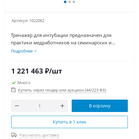
Артикул:
1022062
Тренажер для интубации предназначен для
практики медработников на семинарских и
зачетных занятиях. Обладает функцией подъема
Подробнее
грудного отдела при интубации правого бронха,
запрокидываемой головой и выдвигаемой
1 221 463
₽
/шт
челюстью. Глаза могут закрываться вручную.
Отрабатываемые навыки включают
Много
распознавание ларингоспазма, трахеотомию,
Купить через тендер или аукцион (44/223 ФЗ)
крикотиреотомию, различные методики
интубации и сердечную реанимацию.
В корзину
Купить в 1 клик
Рассчитать доставку