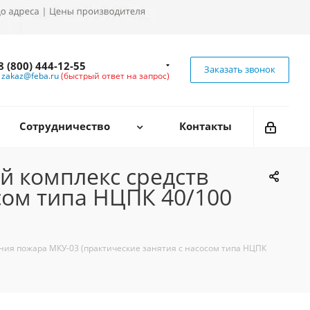
8 (800) 444-12-55
Заказать звонок
zakaz@feba.ru
(быстрый ответ на запрос)
Сотрудничество
Контакты
 комплекс средств
сом типа НЦПК 40/100
ия пожара МКУ-03 (практические занятия с насосом типа НЦПК