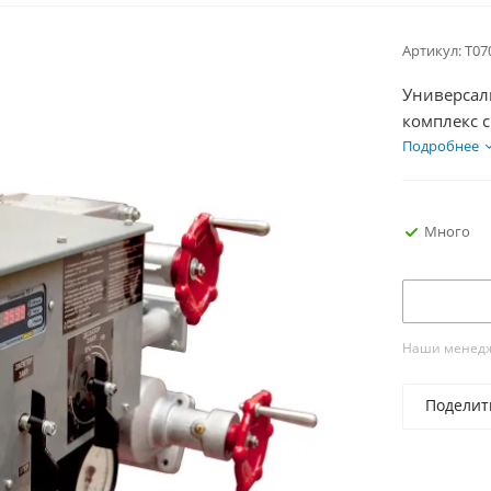
Артикул:
Т07
Универсал
комплекс 
занятия с 
Подробнее
огнетушит
Много
Наши менедже
Поделит