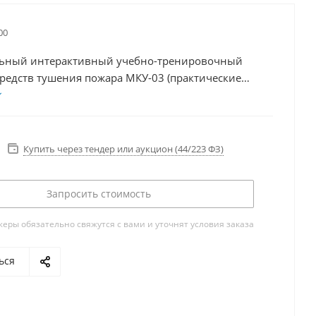
00
ьный интерактивный учебно-тренировочный
средств тушения пожара МКУ-03 (практические
насосом типа НЦПК 40/100 — 4/400 и
елями)
Купить через тендер или аукцион (44/223 ФЗ)
Запросить стоимость
ры обязательно свяжутся с вами и уточнят условия заказа
ься