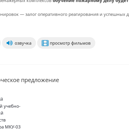
ренажерных комплексов
обучение пожарному делу будет
енировок — залог оперативного реагирования и успешных де
озвучка
просмотр фильмов
рческое предложение
ый
й учебно-
ый
ств
ра МКУ-03