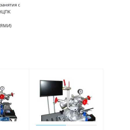
занятия с
 НЦПК
ЯМИ)