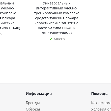
нальный
Универсальный
 учебно-
интерактивный учебно-
комплекс
тренировочный комплекс
я пожара
средств тушения пожара
тические
(практические занятия с
типа ПН-40)
насосом типа ПН-40 и
огнетушителями)
о
Много
Информация
Помощь
Бренды
Как оформи
Обзоры
Условия о