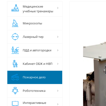
Медицинские
учебные тренажеры
Микроскопы
Лазерный тир
ПДД и автогородки
Кабинет ОБЖ и НВП
Пожарное дело
Робототехника
Интерактивные