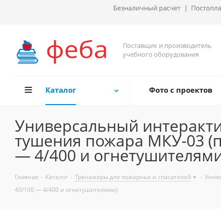
Поставщик и производитель
учебного оборудования
Каталог
Фото с проектов
Универсальный интеракти
тушения пожара МКУ-03 (п
— 4/400 и огнетушителями
Главная
-
Каталог
-
Тренажеры для пожарных и спасателей
-
Унив
40/100 — 4/400 и огнетушителями)