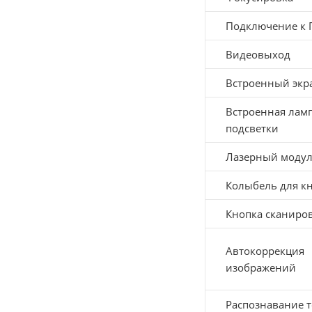
Подключение к 
Видеовыход
Встроенный экр
Встроенная лам
подсветки
Лазерный моду
Колыбель для к
Кнопка сканиро
Автокоррекция
изображений
Распознавание т