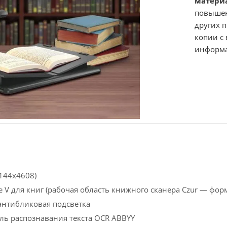
матери
повышен
других 
копии с
информ
144x4608)
 V для книг (рабочая область книжного сканера Czur — форм
антибликовая подсветка
ь распознавания текста OCR ABBYY