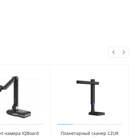
нт-камера IQBoard
Планетарный сканер СZUR