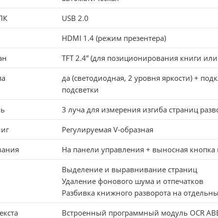
ПК
USB 2.0
HDMI 1.4 (режим презентера)
ан
TFT 2.4” (для позиционирования книги или
па
да (светодиодная, 2 уровня яркости) + 
подсветки
ль
3 луча для измерения изгиба страниц разв
ниг
Регулируемая V-образная
вания
На панели управления + выносная кнопка 
Выделение и выравнивание страниц
Удаление фонового шума и отпечатков
Разбивка книжного разворота на отдельн
екста
Встроенный программный модуль OCR ABBY