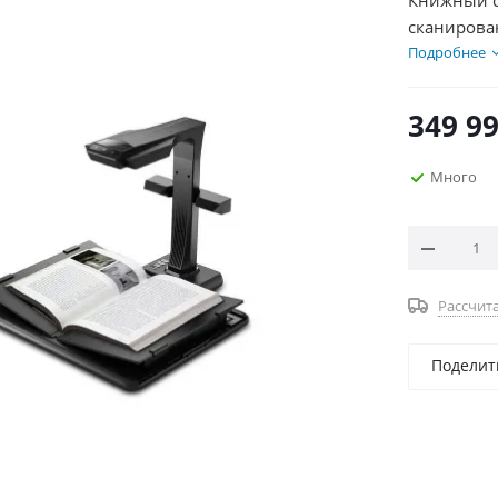
Книжный с
сканирова
M3000 Pro
Подробнее
удобства с
позволяя 
349 9
сохранять
Много
Рассчита
Поделит