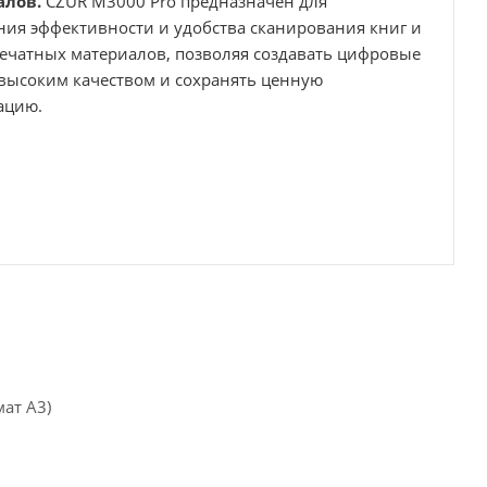
алов.
CZUR M3000 Pro предназначен для
ия эффективности и удобства сканирования книг и
печатных материалов, позволяя создавать цифровые
 высоким качеством и сохранять ценную
ацию.
ат А3)