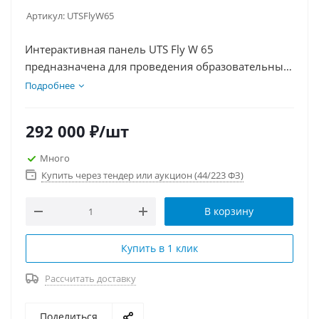
Артикул:
UTSFlyW65
Интерактивная панель UTS Fly W 65
предназначена для проведения образовательных
занятий в учебных учреждениях и включает в
Подробнее
себя 80 развивающих игр и 110 тестов для детей в
возрасте от 3 до 8 лет
292 000
₽
/шт
Много
Купить через тендер или аукцион (44/223 ФЗ)
В корзину
Купить в 1 клик
Рассчитать доставку
Поделиться