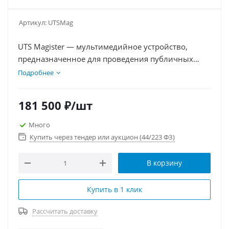
Артикул:
UTSMag
UTS Magister — мультимедийное устройство,
предназначенное для проведения публичных
выступлений и презентаций перед аудиторией.
Подробнее
UTS Magister предоставляет большие возможности
для взаимодействия с аудиторией, создания
181 500
₽
/шт
интерактивных мероприятий и вовлечения
большого количества зрителей. Она помогает
Много
создать запоминающийся и впечатляющий опыт
Купить через тендер или аукцион (44/223 ФЗ)
для всех участников.
В корзину
Купить в 1 клик
Рассчитать доставку