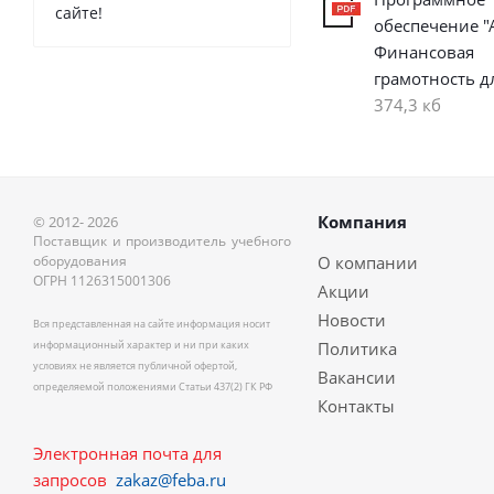
сайте!
обеспечение 
Финансовая
грамотность д
374,3 кб
Компания
© 2012- 2026
Поставщик и производитель учебного
оборудования
О компании
ОГРН 1126315001306
Акции
Новости
Вся представленная на сайте информация носит
информационный характер и ни при каких
Политика
условиях не является публичной офертой,
Вакансии
определяемой положениями Статьи 437(2) ГК РФ
Контакты
Электронная почта для
запросов
zakaz@feba.ru