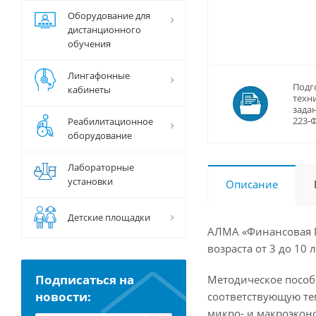
Оборудование для
дистанционного
обучения
Лингафонные
Подг
кабинеты
техн
задан
223-
Реабилитационное
оборудование
Лабораторные
установки
Описание
Детские площадки
АЛМА «Финансовая Г
возраста от 3 до 1
Подписаться на
Методическое пособи
новости:
соответствующую те
микро- и макроэконо