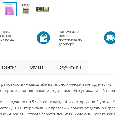
отовка
Частичная и
ического
полная
ия по 44 и
постоплата по
ФЗ
договору
Гарантия
Оплата
Получить КП
рамотность» – масштабный экономический методический к
0 лет профессиональными методистами. Это уникальный про
е разделено на 5 частей, в каждой из которых по 2 урока. 
матику. 10 интерактивных программ помогают детям в игр
мики, узнать, откуда берутся деньги и куда они уходят, ка