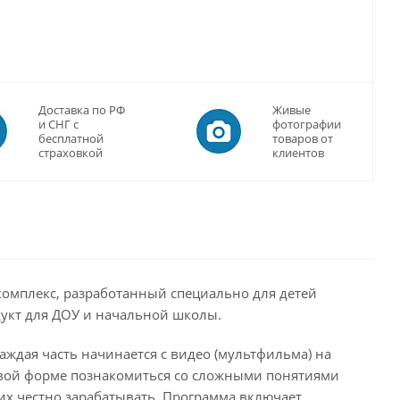
Доставка по РФ
Живые
и СНГ с
фотографии
бесплатной
товаров от
страховкой
клиентов
омплекс, разработанный специально для детей
дукт для ДОУ и начальной школы.
Каждая часть начинается с видео (мультфильма) на
овой форме познакомиться со сложными понятиями
к их честно зарабатывать. Программа включает