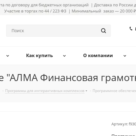
Как купить
О компании
 "АЛМА Финансовая грамотн
-
Программы для интерактивных комплексов
-
Программное обеспече
Артикул:
f93