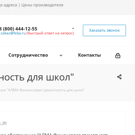
8 (800) 444-12-55
Заказать звонок
zakaz@feba.ru
(быстрый ответ на запрос)
Сотрудничество
Контакты
ость для школ"
ние "АЛМА Финансовая грамотность для школ"
0_20