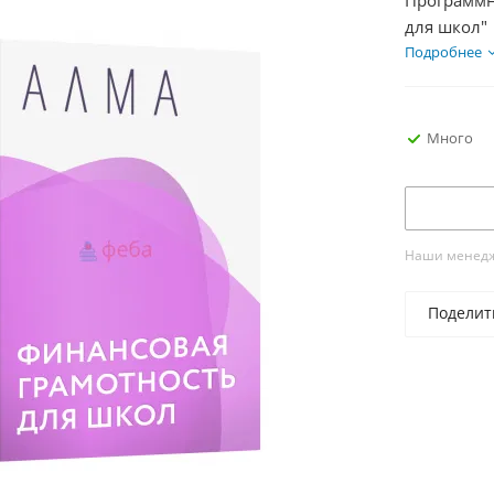
Программн
для школ"
Подробнее
Много
Наши менедже
Поделит