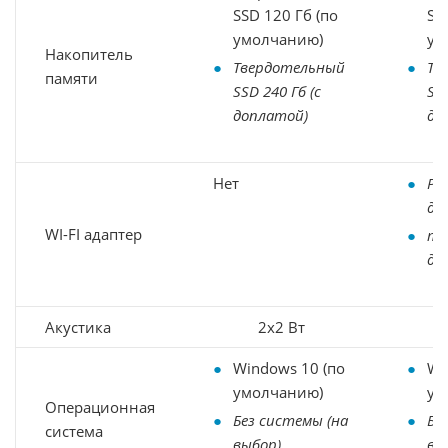
SSD 120 Гб (по
SS
умолчанию)
ум
Накопитель
Твердотельный
Тв
памяти
SSD 240 Гб (с
SSD
доплатой)
до
Нет
PCI
до
WI-FI адаптер
mic
до
Акустика
2х2 Вт
Windows 10 (по
Wi
умолчанию)
ум
Операционная
Без системы (на
Бе
система
выбор)
вы