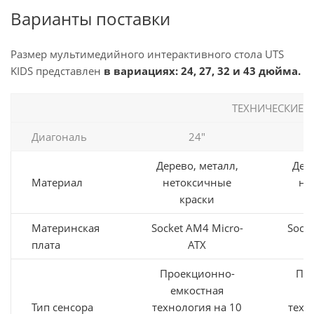
Варианты поставки
Размер мультимедийного интерактивного стола UTS
KIDS представлен
в вариациях: 24, 27, 32 и 43 дюйма.
ТЕХНИЧЕСКИЕ 
Диагональ
24"
Дерево, металл,
Дере
Материал
нетоксичные
не
краски
Материнская
Socket AM4 Micro-
Sock
плата
ATX
Проекционно-
Пр
емкостная
е
Тип сенсора
технология на 10
техн