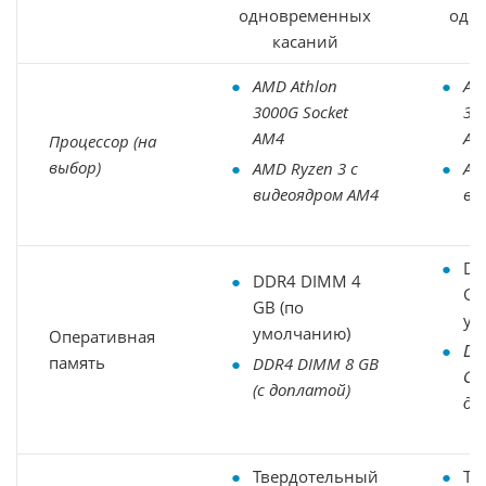
одновременных
одн
касаний
AMD Athlon
AM
3000G Socket
30
AM4
AM
Процессор (на
выбор)
AMD Ryzen 3 с
AM
видеоядром AM4
ви
DD
DDR4 DIMM 4
GB
GB (по
ум
умолчанию)
Оперативная
DD
память
DDR4 DIMM 8 GB
GB
(с доплатой)
до
Твердотельный
Тв