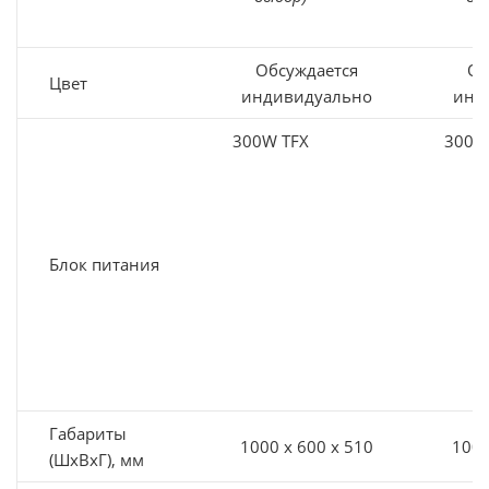
Обсуждается
Об
Цвет
индивидуально
инд
300W TFX
300W
Блок питания
Габариты
1000 х 600 х 510
1000
(ШхВхГ), мм