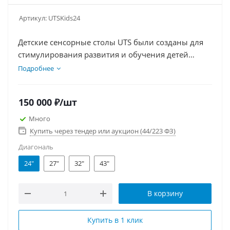
Артикул:
UTSKids24
Детские сенсорные столы UTS были созданы для
стимулирования развития и обучения детей
дошкольного возраста и учащихся младших
Подробнее
классов (от 3 до 7 лет). Поставляются в размерах
24, 27, 32 и 43 дюйма. Возможно приобретение
150 000
₽
/шт
дополнительных развивающих программ
отдельно
Много
Купить через тендер или аукцион (44/223 ФЗ)
Диагональ
24"
27"
32"
43"
В корзину
Купить в 1 клик