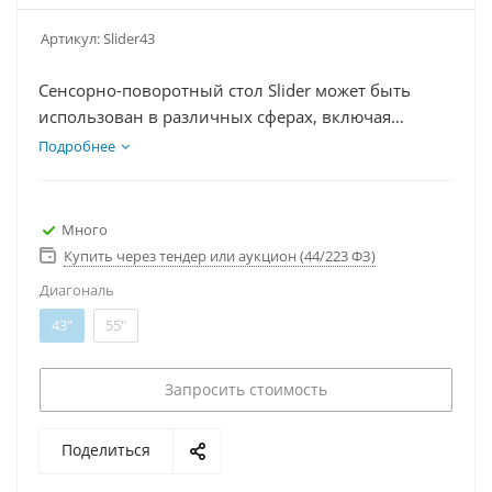
Артикул:
Slider43
Сенсорно-поворотный стол Slider может быть
использован в различных сферах, включая
образовательные, государственные, социальные
Подробнее
учреждения, а также бизнес- и торгово-
развлекательные центры. Поставляется с ПО BM
Aura и в размерах 43 и 55 дюймов
Много
Купить через тендер или аукцион (44/223 ФЗ)
Диагональ
43"
55"
Запросить стоимость
Поделиться