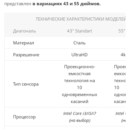
представлен
в вариациях 43 и 55 дюймов.
ТЕХНИЧЕСКИЕ ХАРАКТЕРИСТИКИ МОДЕЛЕЙ
Диагональ
43" Standart
55" 
Материал
Сталь
С
Разрешение
UltraHD
4k U
Проекционно-
Проекц
емкостная
емкост
технология на
технол
Тип сенсора
10
10
одновременных
однов
касаний
касани
Intel Core i3/i5/i7
Intel Co
Процессор
(на выбор)
(на 