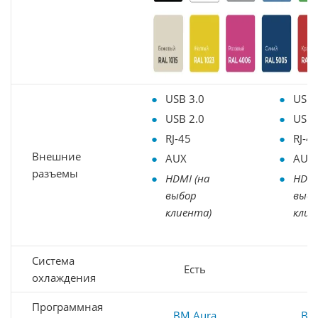
USB 3.0
USB 
USB 2.0
USB 
RJ-45
RJ-4
Внешние
AUX
AUX
разъемы
HDMI (на
HDMI
выбор
выб
клиента)
клие
Система
Есть
Е
охлаждения
Программная
BM Aura
BM