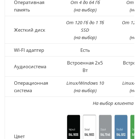
Оперативная
От 4 до 64 Гб
От 4 
память
(на выбор)
(на 
От 120 Гб до 1 Тб
От 120 
Жесткий диск
SSD
(на выбор)
(на 
WI-FI адаптер
Есть
Е
Встроенная 2х5
Встрое
Аудиосистема
Вт
Операционная
Linux/Windows 10
Linux/W
система
(на выбор)
(на 
На выбор клиента
Цвет