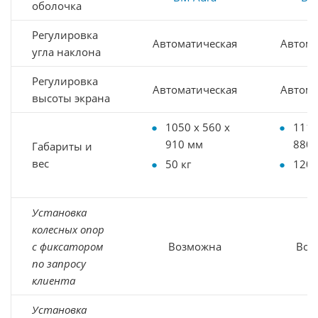
оболочка
Регулировка
Автоматическая
Автома
угла наклона
Регулировка
Автоматическая
Автома
высоты экрана
1050 x 560 x
1117
910 мм
880
Габариты и
вес
50 кг
120 
Установка
колесных опор
с фиксатором
Возможна
Воз
по запросу
клиента
Установка