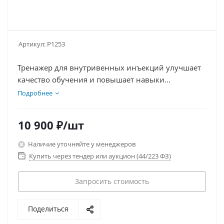
Артикул:
P1253
Тренажер для внутривенных инъекций улучшает
качество обучения и повышает навыки
медицинского персонала. Он имитирует вены
Подробнее
взрослого и ребенка, обеспечивает удобство
использования на манекене или человеке.
10 900
₽
/шт
Включает искусственную кровь и имитацию
обратного тока. Тренирует пальпацию вен и
Наличие уточняйте у менеджеров
внутривенные инъекции.
Купить через тендер или аукцион (44/223 ФЗ)
Запросить стоимость
Поделиться