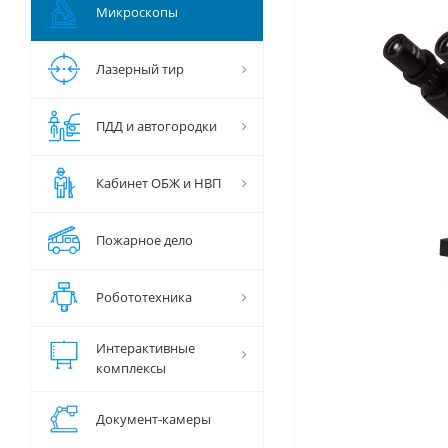
Микроскопы
Лазерный тир
ПДД и автогородки
Кабинет ОБЖ и НВП
Пожарное дело
Робототехника
Интерактивные
комплексы
Документ-камеры