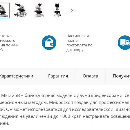
отовка
Частичная и
ического
полная
ия по 44 и
постоплата по
ФЗ
договору
Характеристики
Гарантия
Оплата
Получи
 MED 25B – бинокулярная модель с двумя конденсорами: 
ерсионным методом. Микроскоп создан для профессионал
уки. Он может использоваться для исследовательской, диаг
людения на увеличении до 1000 крат, настраивать освещен
ией.