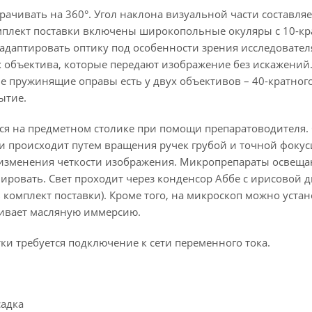
ачивать на 360°. Угол наклона визуальной части составля
плект поставки включены широкопольные окуляры с 10-к
 адаптировать оптику под особенности зрения исследовател
 объектива, которые передают изображение без искажений
пружинящие оправы есть у двух объективов – 40-кратного 
ытие.
я на предметном столике при помощи препаратоводителя. 
ти происходит путем вращения ручек грубой и точной фок
изменения четкости изображения. Микропрепараты освещаю
лировать. Свет проходит через конденсор Аббе с ирисовой
 комплект поставки). Кроме того, на микроскоп можно уста
ивает масляную иммерсию.
ки требуется подключение к сети переменного тока.
садка