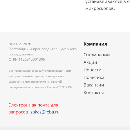
устанавливаются в 
микроскопов.
Компания
© 2012- 2026
Поставщик и производитель учебного
оборудования
О компании
ОГРН 1126315001306
Акции
Новости
Вся представленная на сайте информация носит
информационный характер и ни при каких
Политика
условиях не является публичной офертой,
Вакансии
определяемой положениями Статьи 437(2) ГК РФ
Контакты
Электронная почта для
запросов
zakaz@feba.ru