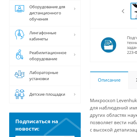
Оборудование для
дистанционного
обучения
Лингафонные
Подг
кабинеты
техн
задан
223-
Реабилитационное
оборудование
Лабораторные
установки
Описание
Детские площадки
Микроскоп Levenhuk
для наблюдений имм
других областях на
Подписаться на
позволяет вести наб
новости:
с высокой детализац