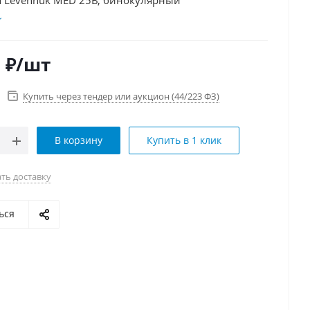
 Levenhuk MED 25B, бинокулярный
0
₽
/шт
Купить через тендер или аукцион (44/223 ФЗ)
В корзину
Купить в 1 клик
ть доставку
ься