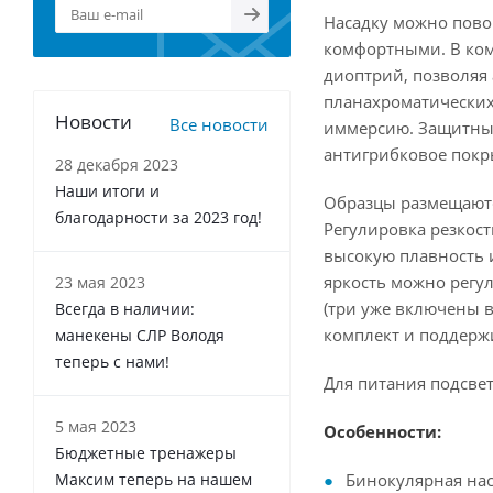
Насадку можно повор
комфортными. В ком
диоптрий, позволяя
планахроматических
Новости
Все новости
иммерсию. Защитные 
антигрибковое покр
28 декабря 2023
Наши итоги и
Образцы размещаютс
благодарности за 2023 год!
Регулировка резкос
высокую плавность 
яркость можно регу
23 мая 2023
(три уже включены в
Всегда в наличии:
комплект и поддерж
манекены СЛР Володя
теперь с нами!
Для питания подсвет
5 мая 2023
Особенности:
Бюджетные тренажеры
Максим теперь на нашем
Бинокулярная на