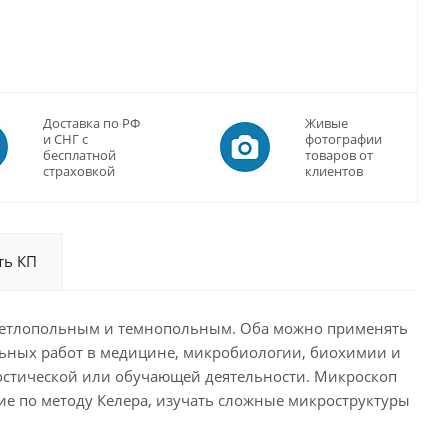
Доставка по РФ
Живые
и СНГ с
фотографии
бесплатной
товаров от
страховкой
клиентов
ть КП
светлопольным и темнопольным. Оба можно применять
ьных работ в медицине, микробиологии, биохимии и
ностической или обучающей деятельности. Микроскоп
ие по методу Келера, изучать сложные микроструктуры