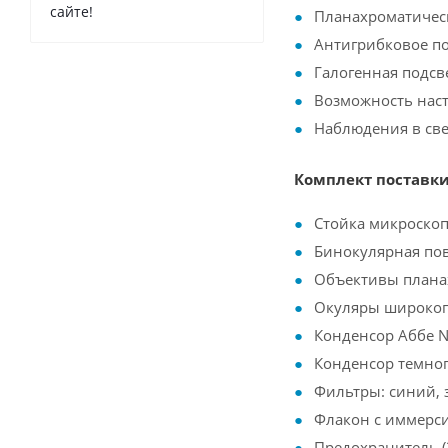
сайте!
Планахроматическ
Антигрибковое по
Галогенная подсв
Возможность нас
Наблюдения в све
Комплект поставки
Стойка микроскоп
Бинокулярная пов
Объективы планах
Окуляры широкопо
Конденсор Аббе N
Конденсор темног
Фильтры: синий, 
Флакон с иммерс
Предохранитель (2