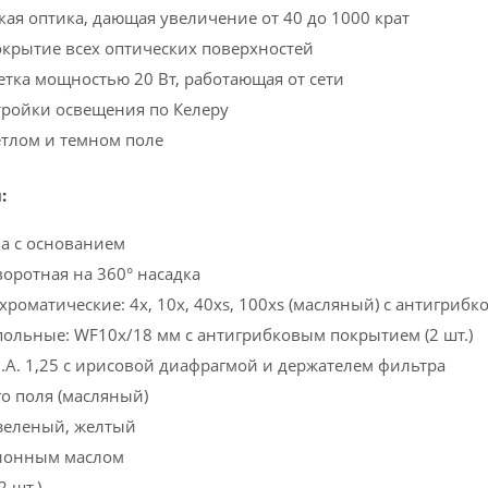
ая оптика, дающая увеличение от 40 до 1000 крат
крытие всех оптических поверхностей
етка мощностью 20 Вт, работающая от сети
тройки освещения по Келеру
тлом и темном поле
:
а с основанием
оротная на 360° насадка
роматические: 4х, 10х, 40xs, 100хs (масляный) с антигриб
льные: WF10x/18 мм с антигрибковым покрытием (2 шт.)
.A. 1,25 с ирисовой диафрагмой и держателем фильтра
о поля (масляный)
зеленый, желтый
ионным маслом
 шт.)