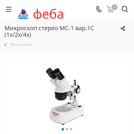
0
Микроскоп стерео МС-1 вар.1C
(1х/2х/4х)
Микроскопы