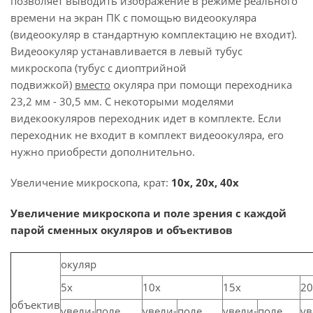
позволяет выводить изображение в режиме реального
времени на экран ПК с помощью видеоокуляра
(видеоокуляр в стандартную комплектацию не входит).
Видеоокуляр устанавливается в левый тубус
микроскопа (тубус с диоптрийной
подвижкой)
вместо
окуляра при помощи переходника
23,2 мм - 30,5 мм. С некоторыми моделями
видекоокуляров переходник идет в комплекте. Если
переходник не входит в комплект видеоокуляра, его
нужно приобрести дополнительно.
Увеличение микроскопа, крат:
10х, 20х, 40х
Увеличение микроскопа и поле зрения с каждой
парой сменных окуляров и объективов
окуляр
5х
10х
15х
20
объектив
увели-
поле
увели-
поле
увели-
поле
ув