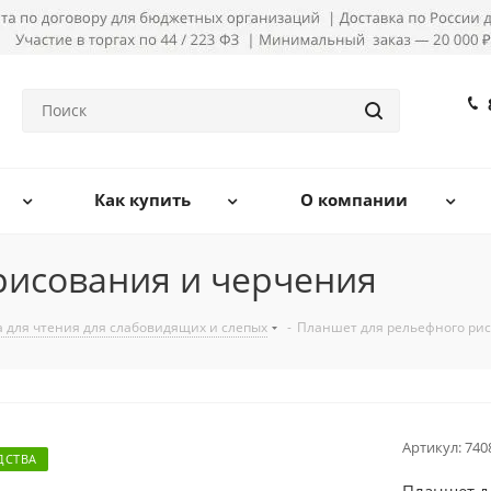
Как купить
О компании
рисования и черчения
а для чтения для слабовидящих и слепых
-
Планшет для рельефного ри
Артикул:
740
ДСТВА