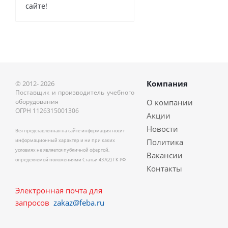
сайте!
Компания
© 2012- 2026
Поставщик и производитель учебного
оборудования
О компании
ОГРН 1126315001306
Акции
Новости
Вся представленная на сайте информация носит
информационный характер и ни при каких
Политика
условиях не является публичной офертой,
Вакансии
определяемой положениями Статьи 437(2) ГК РФ
Контакты
Электронная почта для
запросов
zakaz@feba.ru