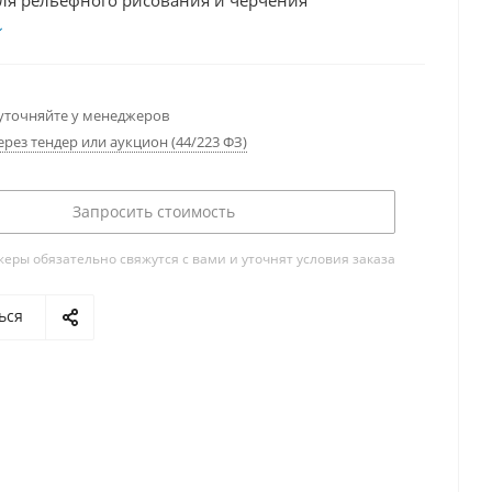
ля рельефного рисования и черчения
уточняйте у менеджеров
ерез тендер или аукцион (44/223 ФЗ)
Запросить стоимость
ры обязательно свяжутся с вами и уточнят условия заказа
ься