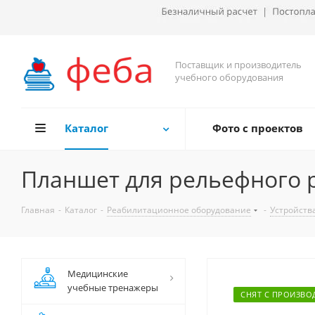
Поставщик и производитель
учебного оборудования
Каталог
Фото с проектов
Планшет для рельефного 
Главная
-
Каталог
-
Реабилитационное оборудование
-
Устройств
Медицинские
учебные тренажеры
СНЯТ С ПРОИЗВО