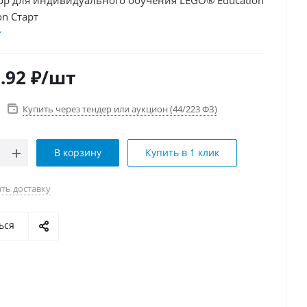
ор для индивидуального обучения LEGO® Education
on Старт
.92
₽
/шт
Купить через тендер или аукцион (44/223 ФЗ)
В корзину
Купить в 1 клик
ть доставку
ься