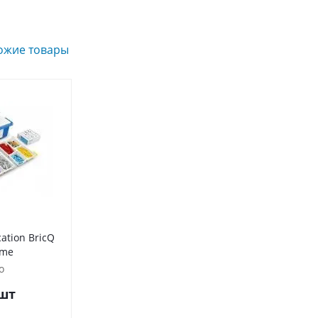
ожие товары
ation BricQ
ime
о
шт