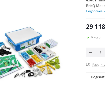
45401 Наб
BricQ Moti
Подробнее
29 118
Много
Рассчита
Поделит