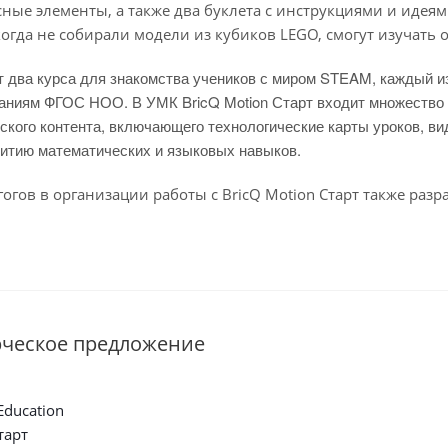
сные элементы, а также два буклета с инструкциями и идея
огда не собирали модели из кубиков LEGO, смогут изучать
 два курса для знакомства учеников с миром STEAM, каждый из
аниям ФГОС НОО. В УМК BricQ Motion Старт входит множество 
ского контента, включающего технологические карты уроков, в
витию математических и языковых навыков.
огов в организации работы с BricQ Motion Старт также ра
рческое предложение
ducation
тарт