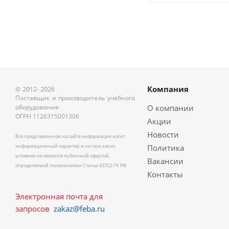
Компания
© 2012- 2026
Поставщик и производитель учебного
оборудования
О компании
ОГРН 1126315001306
Акции
Новости
Вся представленная на сайте информация носит
информационный характер и ни при каких
Политика
условиях не является публичной офертой,
Вакансии
определяемой положениями Статьи 437(2) ГК РФ
Контакты
Электронная почта для
запросов
zakaz@feba.ru