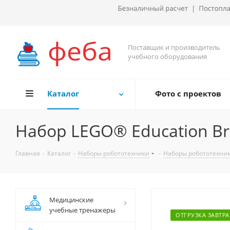
Поставщик и производитель
учебного оборудования
Каталог
Фото с проектов
Набор LEGO® Education Br
Главная
-
Каталог
-
Наборы робототехники
-
Наборы робототехни
Медицинские
учебные тренажеры
ОТГРУЗКА ЗАВТРА