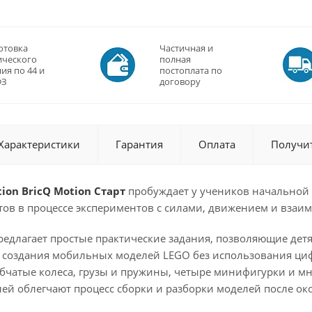
отовка
Частичная и
ического
полная
ия по 44 и
постоплата по
ФЗ
договору
Характеристики
Гарантия
Оплата
Получи
ion BricQ Motion Старт
пробуждает у учеников начальной 
ов в процессе экспериментов с силами, движением и взаим
предлагает простые практические задания, позволяющие де
е создания мобильных моделей LEGO без использования ци
убчатые колеса, грузы и пружины, четыре минифигурки и мн
ей облегчают процесс сборки и разборки моделей после ок