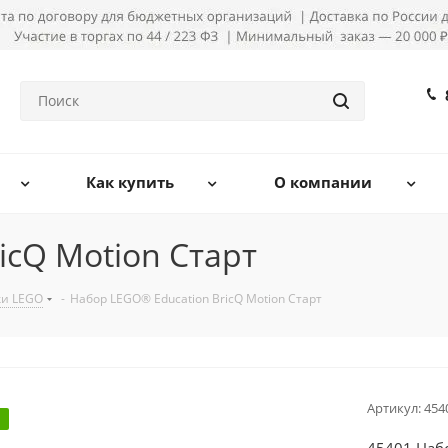
Как купить
О компании
icQ Motion Старт
ки LEGO
-
Набор LEGO® Education BricQ Motion Старт
Артикул:
454