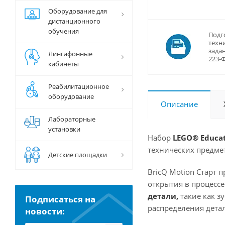
Оборудование для
дистанционного
обучения
Подг
техн
задан
Лингафонные
223-
кабинеты
Реабилитационное
оборудование
Описание
Лабораторные
установки
Набор
LEGO® Educat
технических предмет
Детские площадки
BricQ Motion Старт 
открытия в процесс
детали,
такие как з
Подписаться на
распределения детал
новости: