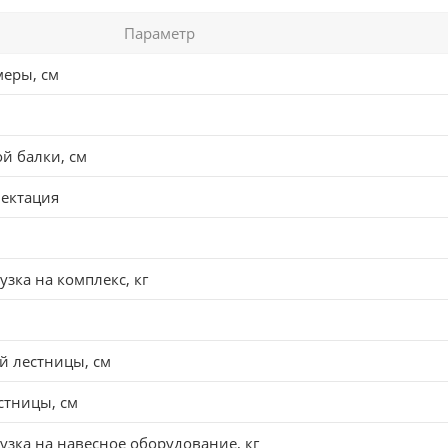
Параметр
меры, см
й балки, см
ектация
узка на комплекс, кг
й лестницы, см
стницы, см
узка на навесное оборудование, кг