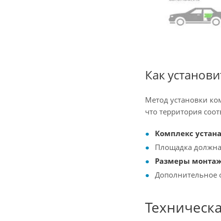
Как установ
Метод установки ком
что территория соо
Комплекс устана
Площадка должна 
Размеры монтаж
Дополнительное о
Техническ