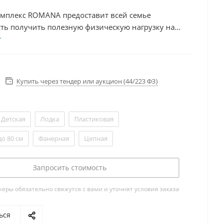
омплекс ROMANA предоставит всей семье
ть получить полезную физическую нагрузку на
здухе. Предназначен для использования
но тремя детьми в возрасте от трех лет
Купить через тендер или аукцион (44/223 ФЗ)
Детская
Лодка
Пластиковая
до 80 см
Фанерная
Цепная
Запросить стоимость
ры обязательно свяжутся с вами и уточнят условия заказа
ься