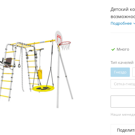
Детский к
возможнос
свежем во
Подробнее
одновремен
Много
Тип качелей
Гнездо
Сетка-гнез
Наши менедже
Поделит