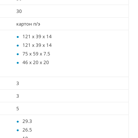
30
картон п/э
121 х 39 х 14
121 х 39 х 14
75 х 59 х 7.5
46 х 20 х 20
3
3
5
29.3
26.5