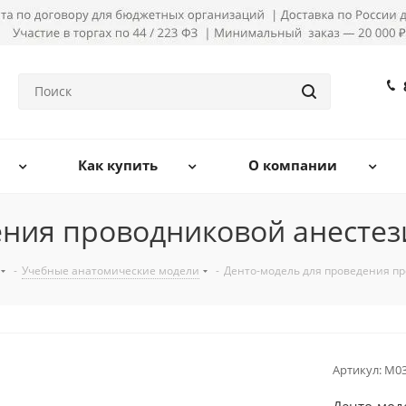
Как купить
О компании
ения проводниковой анестез
-
Учебные анатомические модели
-
Денто-модель для проведения п
Артикул:
М03