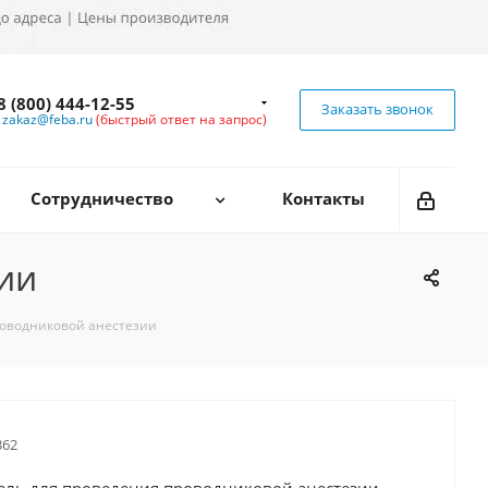
8 (800) 444-12-55
Заказать звонок
zakaz@feba.ru
(быстрый ответ на запрос)
Сотрудничество
Контакты
ии
роводниковой анестезии
62