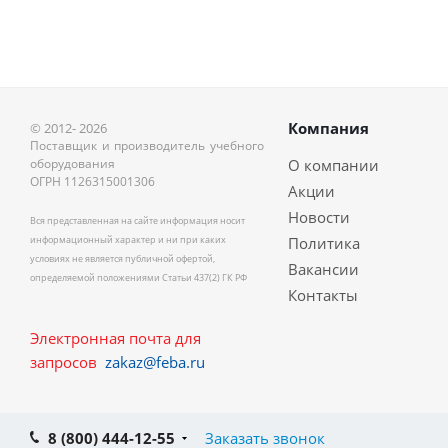
Компания
© 2012- 2026
Поставщик и производитель учебного
оборудования
О компании
ОГРН 1126315001306
Акции
Новости
Вся представленная на сайте информация носит
информационный характер и ни при каких
Политика
условиях не является публичной офертой,
Вакансии
определяемой положениями Статьи 437(2) ГК РФ
Контакты
Электронная почта для
запросов
zakaz@feba.ru
8 (800) 444-12-55
Заказать звонок