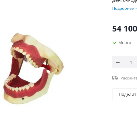
Денто-мод
Подробнее
54 10
Много
Рассчита
Поделит