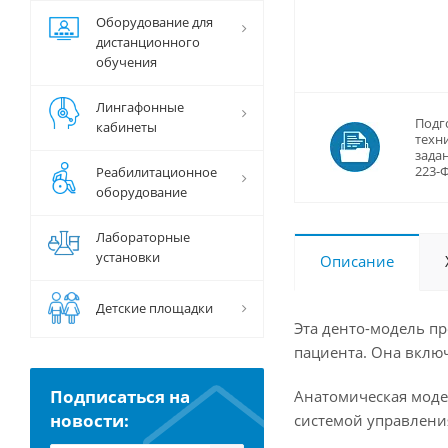
Оборудование для
дистанционного
обучения
Лингафонные
Подг
кабинеты
техн
задан
223-
Реабилитационное
оборудование
Лабораторные
установки
Описание
Детские площадки
Эта денто-модель п
пациента. Она вклю
Подписаться на
Анатомическая модел
новости:
системой управлени