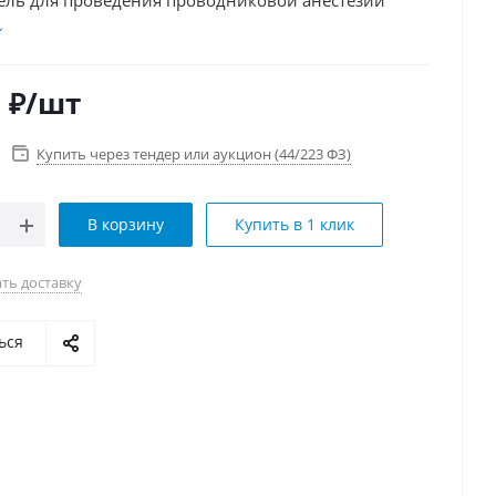
ель для проведения проводниковой анестезии
0
₽
/шт
Купить через тендер или аукцион (44/223 ФЗ)
В корзину
Купить в 1 клик
ть доставку
ься