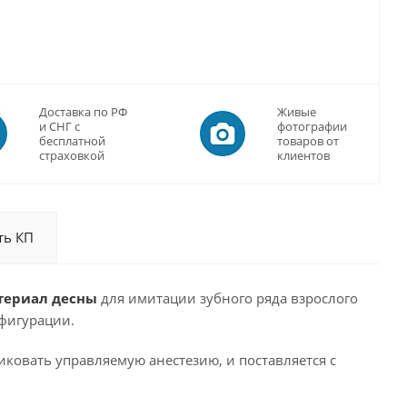
Доставка по РФ
Живые
и СНГ с
фотографии
бесплатной
товаров от
страховкой
клиентов
ть КП
териал десны
для имитации зубного ряда взрослого
фигурации.
иковать управляемую анестезию, и поставляется с