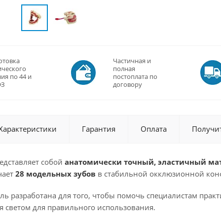
отовка
Частичная и
ического
полная
ия по 44 и
постоплата по
ФЗ
договору
Характеристики
Гарантия
Оплата
Получи
редставляет собой
анатомически точный, эластичный ма
чает
28 модельных зубов
в стабильной окклюзионной кон
ь разработана для того, чтобы помочь специалистам практ
я светом для правильного использования.