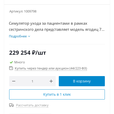
Артикул:
1009798
Симулятор ухода за пациентами в рамках
сестринского дела представляет модель ягодиц 74-
летнего пациента. Изготовлен из гибкого
Подробнее
материала для удобства нанесения и снятия
повязок без следов клея. Включает типы
229 254
₽
/шт
пролежней по стандартам 2007 года, включая
стадии I-IV с подробными деталями, что позволяет
Много
тренироваться в наложении различных повязок и
Купить через тендер или аукцион (44/223 ФЗ)
проведении вакуумной терапии. Подходит для
визуализации и обучения оценке и уходу за
В корзину
различными типами ран.
Купить в 1 клик
Рассчитать доставку