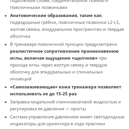
подкожным слоем, соединительной тканью и
поясничными позвонками
Анатомические образования, такие как
:
подвздошные гребни, поясничные позвонки L2-L5,
желтая связка, эпидуральное пространство и твердая
оболочка
В тренажере поясничной пункции предусмотрено
реалистичное сопротивление проникновению
иглы, включая ощущение «щелчков»
при
проходе иглы через желтую связку и твердую
оболочку для эпидуральных и спинальных
инъекций
«Самозаживающая» кожа тренажера позволяет
использовать ее до 15-25 раз
Заправка модельной спинномозговой жидкостью и
регулировка ее давления — просты
Система управления давлением имеет светодиодные
индикаторы для ориентира в ходе практики