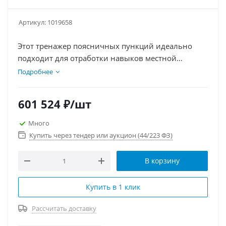
Артикул:
1019658
Этот тренажер поясничных пункций идеально
подходит для отработки навыков местной
анестезии, асептических действий, введения иглы
Подробнее
между позвонками, поясничной пункции
позвоночника и эпидуральной пункции
601 524
₽
/шт
специалистами врачебных специальностей.
Много
Купить через тендер или аукцион (44/223 ФЗ)
В корзину
Купить в 1 клик
Рассчитать доставку