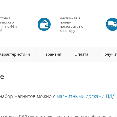
отовка
Частичная и
ического
полная
ия по 44 и
постоплата по
ФЗ
договору
Характеристики
Гарантия
Оплата
Получи
е
набор магнитов можно с
магнитными досками ПДД
магниты ПДД могут использоваться в детских образовател