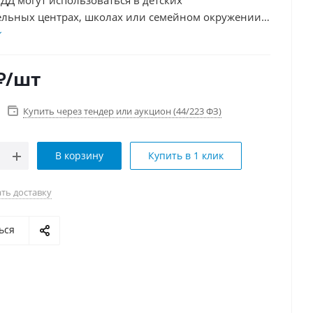
ДД могут использоваться в детских
ельных центрах, школах или семейном окружении
ния детей основам правил дорожного движения,
игналам и безопасному поведению на дороге.
50 элементов
₽
/шт
Купить через тендер или аукцион (44/223 ФЗ)
В корзину
Купить в 1 клик
ть доставку
ься