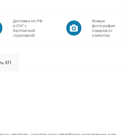
Доставка по РФ
Живые
и СНГ с
фотографии
бесплатной
товаров от
страховкой
клиентов
ть КП
ьных центрах, школах или семейном окружении для