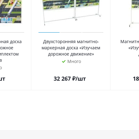
ная доска
Двухсторонняя магнитно-
Магнитн
рожное
маркерная доска «Изучаем
«Изу
мплектом
дорожное движение»
в
Много
о
шт
32 267
₽
/шт
18