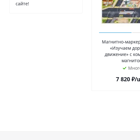
сайте!
Магнитно-маркер
«Изучаем до
движение» с ко
магнито
Мног
7 820
₽
/