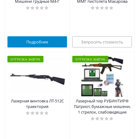
Мишени грудные М4-Г
ММГ пистолета Макарова
Подробнее
Запросить стоимость
ОТГРУЗКА ЗАВТРА
ОТГРУЗКА ЗАВТРА
Лазерная винтовка ЛТ-512С
Лазерный тир РУБИНТИР®
траектория
Патриот, бумажные мишени,
1 стрелок, слабовидящие